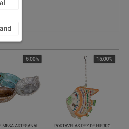
al
land
5.00
%
15.00
%
E MESA ARTESANAL
PORTAVELAS PEZ DE HIERRO