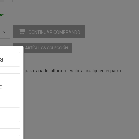
le
CONTINUAR COMPRANDO
>>
RAS
VER ARTÍCULOS COLECCIÓN
a
edra, ideal para añadir altura y estilo a cualquier espacio.
e