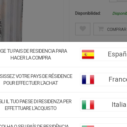
Disponibilidad:
Disponib
COMPRAR 
Colección:
JARDIN FIGU
IGE TU PAIS DE RESIDENCIA PARA
Españ
HACER LA COMPRA
Descripción:
Columna decorativa color pi
Medidas: 34x34x42h cm.
SISSEZ VOTRE PAYS DE RÉSIDENCE
Franc
POUR EFFECTUER L’ACHAT
Medidas:
34x34x42h cm
Peso:
6Kg.
LI IL TUO PAESE DI RESIDENZA PER
Italia
EFFETTUARE L’ACQUISTO
Montaje:
Viene montado
Color:
Gris
OLHA O SEU PAÍS DE RESIDÊNCIA