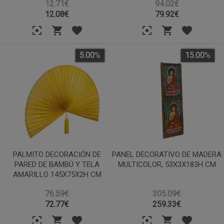
12.71€
94.02€
12.08
€
79.92
€
5.00
%
15.00
%
PALMITO DECORACIÓN DE
PANEL DECORATIVO DE MADERA
PARED DE BAMBÚ Y TELA
MULTICOLOR, 53X3X183H CM
AMARILLO 145X75X2H CM
76.59€
305.09€
72.77
€
259.33
€