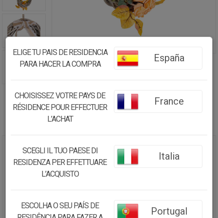
ELIGE TU PAIS DE RESIDENCIA
España
PARA HACER LA COMPRA
CHOISISSEZ VOTRE PAYS DE
France
RÉSIDENCE POUR EFFECTUER
L’ACHAT
SCEGLI IL TUO PAESE DI
CORONA DE MIMBRE CON
Italia
RESIDENZA PER EFFETTUARE
FLORES PARA COLGAR
MULTICOLOR, D30X6H CM
L’ACQUISTO
13.96€
ESCOLHA O SEU PAÍS DE
Portugal
13.26
€
RESIDÊNCIA PARA FAZER A