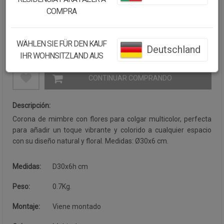
COMPRA
Cantidad:
WÄHLEN SIE FÜR DEN KAUF
Deutschland
Disponibilidad:
Disponible
IHR WOHNSITZLAND AUS
CONTINUAR COMPRANDO
Descripción:
Corona de mimbre con flores para colgar multicolor, perfecta
para añadir un toque vibrante y colorido a cualquier espacio
con su diseño natural y floral. Medidas: Ø30x6 cm.
Medidas:
D30x6h cm
Peso:
0.7Kg.
Montaje:
Viene montado