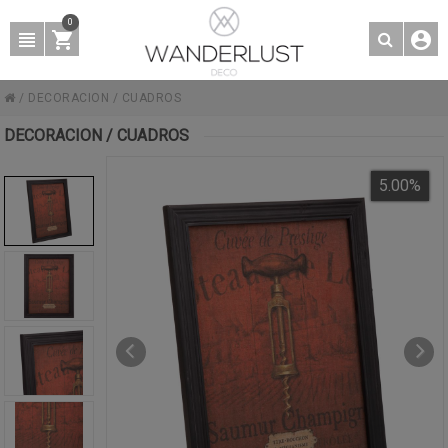
0
/
DECORACION
/
CUADROS
DECORACION / CUADROS
5.00
%