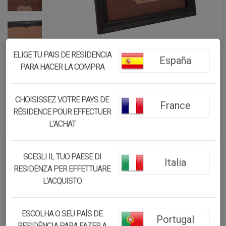
ELIGE TU PAIS DE RESIDENCIA
España
PARA HACER LA COMPRA
CHOISISSEZ VOTRE PAYS DE
France
RÉSIDENCE POUR EFFECTUER
L’ACHAT
SCEGLI IL TUO PAESE DI
CUADRO MADERA Y TELA
Italia
RESIDENZA PER EFFETTUARE
33X43X1,8
L’ACQUISTO
16.82€
15.98
€
ESCOLHA O SEU PAÍS DE
Portugal
RESIDÊNCIA PARA FAZER A