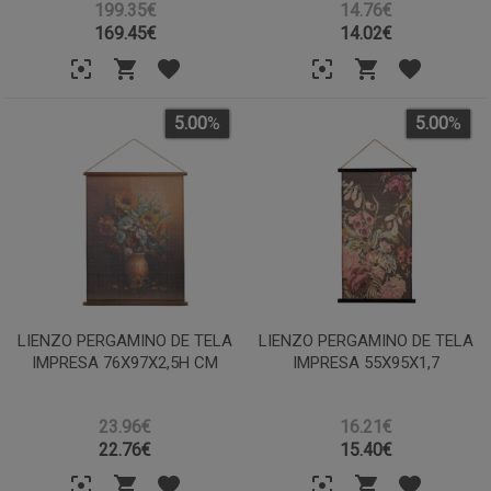
199.35€
14.76€
169.45
€
14.02
€
5.00
%
5.00
%
LIENZO PERGAMINO DE TELA
LIENZO PERGAMINO DE TELA
IMPRESA 76X97X2,5H CM
IMPRESA 55X95X1,7
23.96€
16.21€
22.76
€
15.40
€