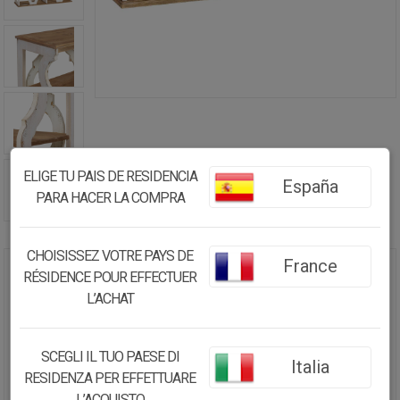
ELIGE TU PAIS DE RESIDENCIA
España
PARA HACER LA COMPRA
CHOISISSEZ VOTRE PAYS DE
France
RÉSIDENCE POUR EFFECTUER
ESTANTERÍA DE MADERA
L’ACHAT
MARRÓN Y BLANCA DE 3 BALDAS
163X42X85H CM
SCEGLI IL TUO PAESE DI
472.30€
Italia
RESIDENZA PER EFFETTUARE
330.61
€
L’ACQUISTO