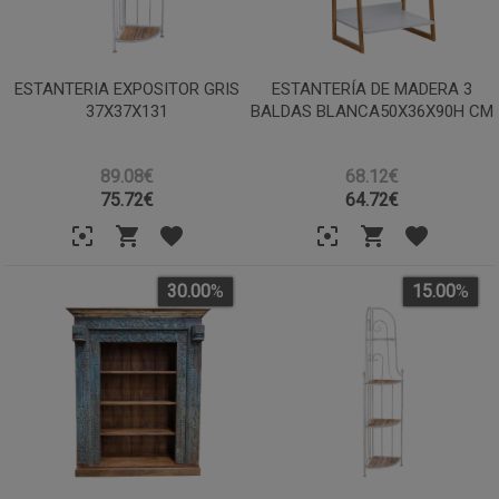
ESTANTERIA EXPOSITOR GRIS
ESTANTERÍA DE MADERA 3
37X37X131
BALDAS BLANCA50X36X90H CM
89.08€
68.12€
75.72
€
64.72
€
30.00
%
15.00
%