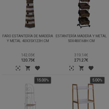
FARO ESTANTERÍA DE MADERA
ESTANTERÍA MADERA Y METAL
Y METAL 40X35X123H CM
50X48X168H CM
142.05€
319.14€
120.75
€
271.27
€
15.00
%
5.00
%