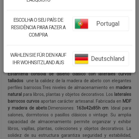
Cantidad:
ESCOLHA O SEU PAÍS DE
Portugal
RESIDÊNCIA PARA FAZER A
Disponibilidad:
Disponible
COMPRA
CONTINUAR COMPRANDO
WÄHLEN SIE FÜR DEN KAUF
Deutschland
IHR WOHNSITZLAND AUS
Descripción:
Estantería consola de diseño clásico con laterales curvos
tallados
 une la calidez de la madera de abeto con elegantes
perfiles barrocos.Tres niveles de almacenamiento en
madera
natural
para libros, plantas y objetos decorativos. Los
laterales
barrocos curvos
aportan carácter artesanal. Fabricada en
MDF
y madera de abeto
.Dimensiones:
163x42x85h cm
. Ideal para
salones, dormitorios o pasillos clásicos o vintage. Su amplia
capacidad de almacenamiento permite organizar y exhibir
libros, vajillas, plantas, colecciones y objetos decorativos. La
solidez de su estructura garantiza seguridad y estabilidad,