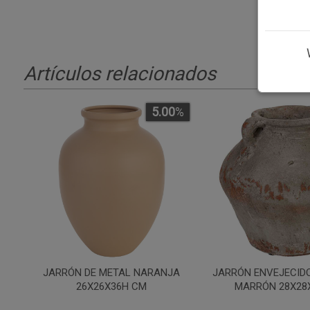
Artículos relacionados
5.00
%
JARRÓN DE METAL NARANJA
JARRÓN ENVEJECIDO
26X26X36H CM
MARRÓN 28X28