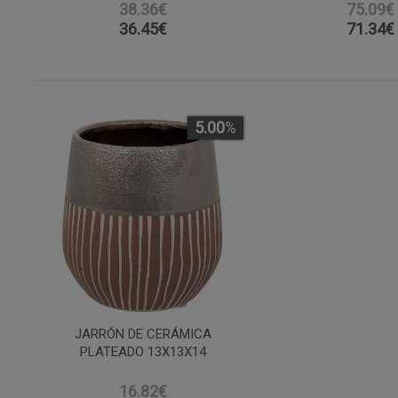
38.36€
75.09€
36.45
€
71.34
€
5.00
%
JARRÓN DE CERÁMICA
PLATEADO 13X13X14
16.82€