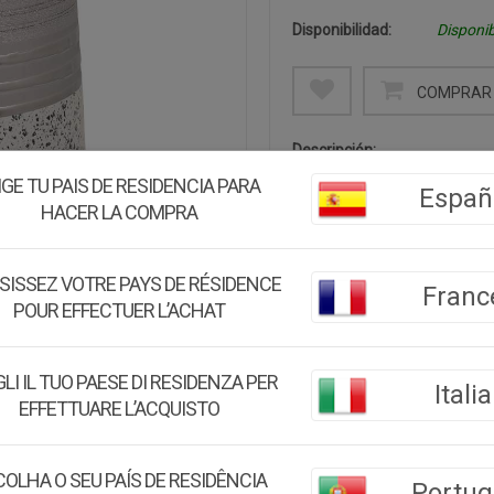
Disponibilidad:
Disponib
COMPRAR 
Descripción:
Este jarrón de mesa de cerá
IGE TU PAIS DE RESIDENCIA PARA
Españ
brillante y mate. Sus dimen
HACER LA COMPRA
un toque de sofisticación y e
SISSEZ VOTRE PAYS DE RÉSIDENCE
Medidas:
13x13x24,5h c
Franc
POUR EFFECTUER L’ACHAT
Peso:
1.16Kg.
Montaje:
Viene montado
LI IL TUO PAESE DI RESIDENZA PER
Italia
EFFETTUARE L’ACQUISTO
Color:
Plateado
Material:
Cerámica
OLHA O SEU PAÍS DE RESIDÊNCIA
Portug