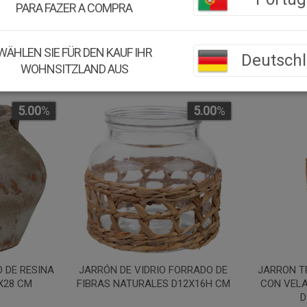
PARA FAZER A COMPRA
WÄHLEN SIE FÜR DEN KAUF IHR
Deutsch
WOHNSITZLAND AUS
5.00
%
5.00
%
 DE RESINA
JARRÓN DE VIDRIO FORRADO DE
JARRON T
X28 CM
FIBRAS NATURALES D12X16H CM
CON VELA
D