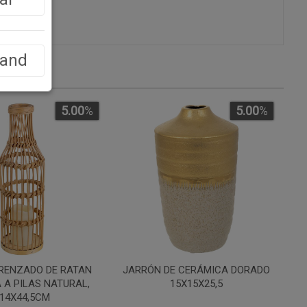
land
5.00
%
5.00
%
RENZADO DE RATAN
JARRÓN DE CERÁMICA DORADO
 A PILAS NATURAL,
15X15X25,5
14X44,5CM