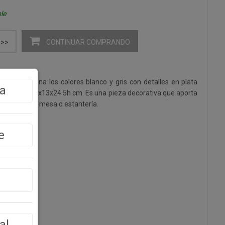
le
CONTINUAR COMPRANDO
>>
mica combina los colores blanco y gris con detalles en plata
a
siones son 13x13x24.5h cm. Es una pieza decorativa que aporta
legancia a tu mesa o estantería.
m
e
al