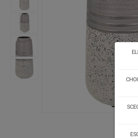
EL
CHOI
SCEG
ESC