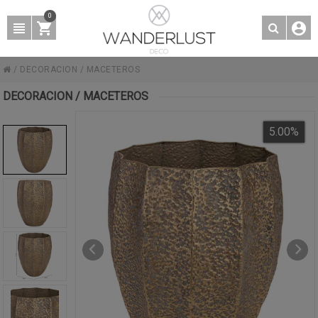
0
/
DECORACION
/
MACETEROS
DECORACION / MACETEROS
5.00
%