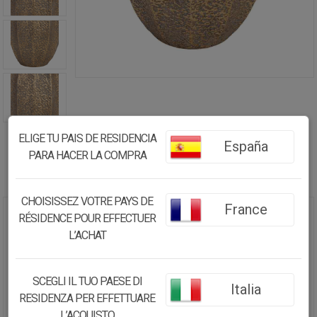
ELIGE TU PAIS DE RESIDENCIA
España
PARA HACER LA COMPRA
CHOISISSEZ VOTRE PAYS DE
France
RÉSIDENCE POUR EFFECTUER
MACETERO DE METAL DORADO
L’ACHAT
40X39X51 CM
62.70€
SCEGLI IL TUO PAESE DI
Italia
59.57
€
RESIDENZA PER EFFETTUARE
L’ACQUISTO