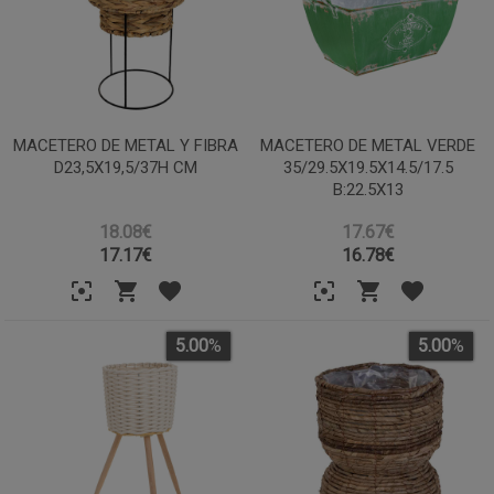
MACETERO DE METAL Y FIBRA
MACETERO DE METAL VERDE
D23,5X19,5/37H CM
35/29.5X19.5X14.5/17.5
B:22.5X13
18.08€
17.67€
17.17
€
16.78
€
5.00
%
5.00
%