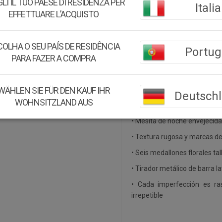
LI IL TUO PAESE DI RESIDENZA PER
Medidas:
50x36x71h cm
Italia
EFFETTUARE L’ACQUISTO
Peso:
17Kg.
Montaje:
Viene montado
OLHA O SEU PAÍS DE RESIDÊNCIA
Portug
PARA FAZER A COMPRA
Color:
Marrón
Material:
Madera reciclad
WÄHLEN SIE FÜR DEN KAUF IHR
Deutsch
WOHNSITZLAND AUS
Acerca de este producto:
• Mesita de noche envejecida
• Textura rugosa y marcas de 
• Seis medallones florales t
• Tirador metálico de barra la
• Cada imperfección es ras
irrepetible