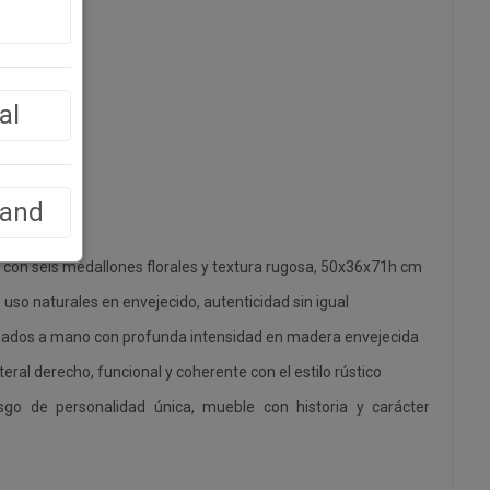
al
a
land
 con seis medallones florales y textura rugosa, 50x36x71h cm
uso naturales en envejecido, autenticidad sin igual
allados a mano con profunda intensidad en madera envejecida
teral derecho, funcional y coherente con el estilo rústico
go de personalidad única, mueble con historia y carácter