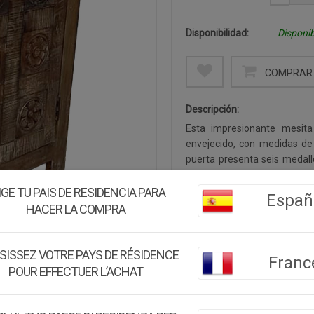
Disponibilidad:
Disponib
COMPRAR 
Descripción:
Esta impresionante mesit
envejecido, con medidas de
puerta presenta seis medall
rugosa y marcas naturales d
imposibles de replicar indu
IGE TU PAIS DE RESIDENCIA PARA
Españ
ofrece un agarre cómodo y re
HACER LA COMPRA
proporciona un espacio 
dormitorio. La superficie e
marrón natural, crea una
SISSEZ VOTRE PAYS DE RÉSIDENCE
Franc
dormitorio en un refugio de e
POUR EFFECTUER L’ACHAT
étnica, vintage y natural que 