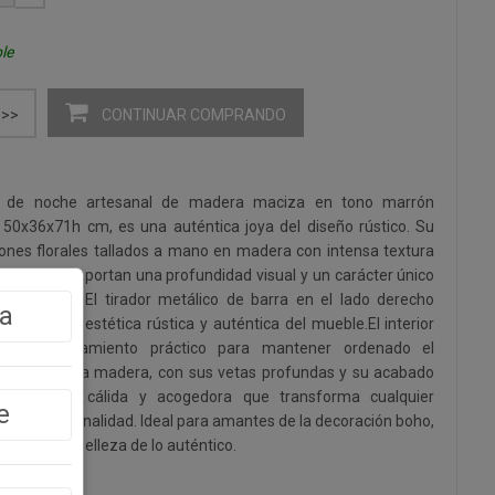
le
CONTINUAR COMPRANDO
>>
a de noche artesanal de madera maciza en tono marrón
 50x36x71h cm, es una auténtica joya del diseño rústico. Su
ones florales tallados a mano en madera con intensa textura
e uso, que aportan una profundidad visual y un carácter único
strialmente. El tirador metálico de barra en el lado derecho
a
fuerza la estética rústica y auténtica del mueble.El interior
de almacenamiento práctico para mantener ordenado el
nvejecida de la madera, con sus vetas profundas y su acabado
 atmósfera cálida y acogedora que transforma cualquier
e
stilo y personalidad. Ideal para amantes de la decoración boho,
aprecian la belleza de lo auténtico.