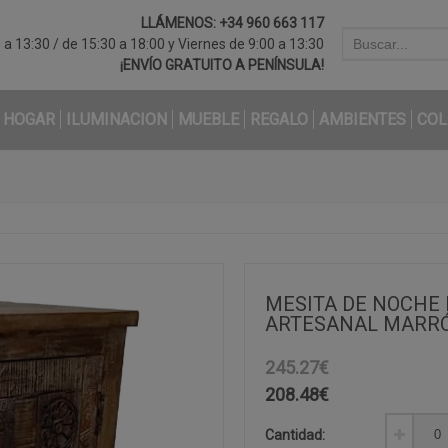
LLÁMENOS:
+34 960 663 117
a 13:30 / de 15:30 a 18:00 y Viernes de 9:00 a 13:30
¡ENVÍO GRATUITO A PENÍNSULA!
HOGAR
ILUMINACION
MUEBLE
REGALO
AMBIENTES
COL
MESITA DE NOCHE
ARTESANAL MARRÓ
245.27€
208.48
€
Cantidad: