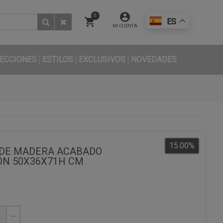
0
ES
MI CUENTA
ECCIONES
ESTILOS
EXCLUSIVOS
NOVEDADES
15.00
%
 DE MADERA ACABADO
N 50X36X71H CM