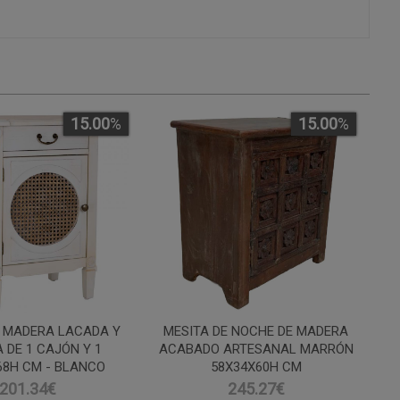
15.00
%
15.00
%
E MADERA LACADA Y
MESITA DE NOCHE DE MADERA
A DE 1 CAJÓN Y 1
ACABADO ARTESANAL MARRÓN
68H CM - BLANCO
58X34X60H CM
201.34€
245.27€