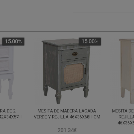
15.00
%
15.00
%
RA DE 2
MESITA DE MADERA LACADA
MESITA D
42X34X57H
VERDE Y REJILLA 46X36X68H CM
REJILL
46X36X
€
201.34€