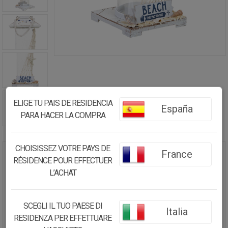
ELIGE TU PAIS DE RESIDENCIA
España
PARA HACER LA COMPRA
CHOISISSEZ VOTRE PAYS DE
France
RÉSIDENCE POUR EFFECTUER
PORTAVELAS COLGANTE DE
MADERA BLANCO 11X11X25H CM
L’ACHAT
16.53€
SCEGLI IL TUO PAESE DI
Italia
15.71
€
RESIDENZA PER EFFETTUARE