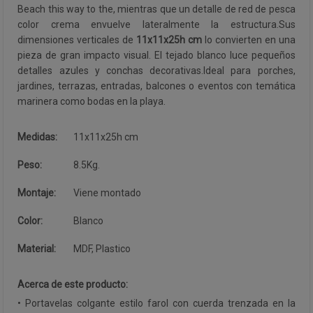
Beach this way to the, mientras que un detalle de red de pesca
color crema envuelve lateralmente la estructura.Sus
dimensiones verticales de
11x11x25h cm
lo convierten en una
pieza de gran impacto visual. El tejado blanco luce pequeños
detalles azules y conchas decorativas.Ideal para porches,
jardines, terrazas, entradas, balcones o eventos con temática
marinera como bodas en la playa.
Medidas:
11x11x25h cm
Peso:
8.5Kg.
Montaje:
Viene montado
Color:
Blanco
Material:
MDF, Plastico
Acerca de este producto:
• Portavelas colgante estilo farol con cuerda trenzada en la