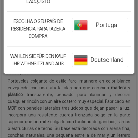
L’ACQUISTO
Cantidad:
ESCOLHA O SEU PAÍS DE
Portugal
Disponibilidad:
Disponible
RESIDÊNCIA PARA FAZER A
COMPRA
CONTINUAR COMPRANDO
WÄHLEN SIE FÜR DEN KAUF
Colección:
MARINA
Deutschland
VER ARTÍCULOS COLECCIÓN
IHR WOHNSITZLAND AUS
Descripción:
Portavelas colgante de estilo farol marinero en color blanco
envejecido con una silueta alargada que combina
madera
y
plástico
transparente, pensado para iluminar y decorar
cualquier rincón con un aire costero muy especial. Fabricado en
MDF
con paneles laterales traslúcidos que dejan pasar la luz,
incorpora una resistente cuerda trenzada beige en la parte
superior que permite colgarlo con facilidad de ganchos, ramas
o estructuras de techo. Su base está decorada con arena fina,
conchas naturales, una pequeña estrella de mar y un letrero