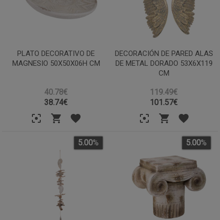
PLATO DECORATIVO DE
DECORACIÓN DE PARED ALAS
MAGNESIO 50X50X06H CM
DE METAL DORADO 53X6X119
CM
40.78€
119.49€
38.74
€
101.57
€
5.00
%
5.00
%