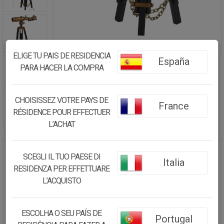
ELIGE TU PAIS DE RESIDENCIA
España
PARA HACER LA COMPRA
CHOISISSEZ VOTRE PAYS DE
France
RÉSIDENCE POUR EFFECTUER
L’ACHAT
SCEGLI IL TUO PAESE DI
TELESCOPIO DE METAL MARRÓN
Italia
20X11.5X23.5
RESIDENZA PER EFFETTUARE
L’ACQUISTO
28.44€
27.02
€
ESCOLHA O SEU PAÍS DE
Portugal