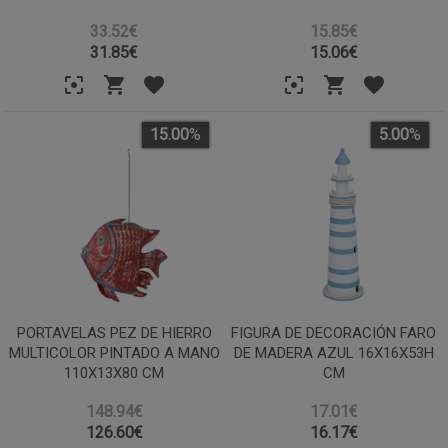
33.52€
15.85€
31.85
€
15.06
€
15.00
%
5.00
%
PORTAVELAS PEZ DE HIERRO
FIGURA DE DECORACIÓN FARO
MULTICOLOR PINTADO A MANO
DE MADERA AZUL 16X16X53H
110X13X80 CM
CM
148.94€
17.01€
126.60
€
16.17
€