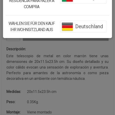
RESIDÊNCIA PARA FAZER A
Cantidad:
COMPRA
Disponibilidad:
Disponible
WÄHLEN SIE FÜR DEN KAUF
Deutschland
IHR WOHNSITZLAND AUS
CONTINUAR COMPRANDO
Descripción:
Este telescopio de metal en color marrón tiene unas
dimensiones de 20x11.5x23.5h cm. Su diseño detallado y su
color cálido evocan una sensación de exploración y aventura.
Perfecto para amantes de la astronomía o como pieza
decorativa en un ambiente con temática náutica.
Medidas:
20x11.5x23.5h cm
Peso:
0.35Kg.
Montaje:
Viene montado