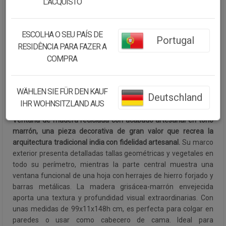
L’ACQUISTO
Cantidad:
ESCOLHA O SEU PAÍS DE
Portugal
RESIDÊNCIA PARA FAZER A
Disponibilidad:
Disponible
COMPRA
CONTINUAR COMPRANDO
WÄHLEN SIE FÜR DEN KAUF
Deutschland
IHR WOHNSITZLAND AUS
Descripción:
Ventana de madera reciclada con acabado artesanal en tono
marrón, una pieza decorativa de gran valor que recrea la
arquitectura tradicional india con fidelidad artesanal.
Su marco
exterior presenta detalladas tallas geométricas y vegetales en
todo su perímetro, mientras la parte central muestra una
ventana funcional de una hoja con herrajes de hierro forjado y
barras metálicas. La madera grisácea-marrón envejecida
aporta una textura y profundidad visual extraordinarias. Con
unas medidas de 99x11x148h cm, es perfecta para colgar en
paredes o usar como cabecero de cama. Ideal para