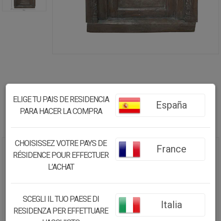
ELIGE TU PAIS DE RESIDENCIA
España
PARA HACER LA COMPRA
CHOISISSEZ VOTRE PAYS DE
France
RÉSIDENCE POUR EFFECTUER
VENTANA DE MADERA ACABADO
ARTESANAL MARRÓN
L’ACHAT
99X11X148H CM
SCEGLI IL TUO PAESE DI
761.97€
Italia
RESIDENZA PER EFFETTUARE
533.38
€