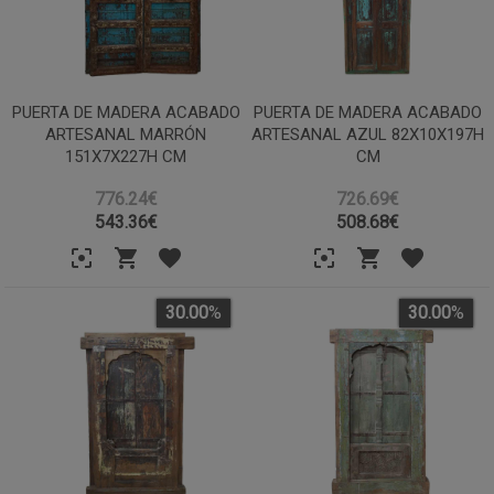
PUERTA DE MADERA ACABADO
PUERTA DE MADERA ACABADO
ARTESANAL MARRÓN
ARTESANAL AZUL 82X10X197H
151X7X227H CM
CM
776.24€
726.69€
543.36
€
508.68
€
30.00
%
30.00
%