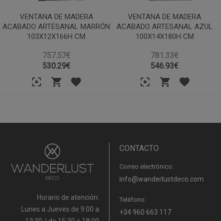
VENTANA DE MADERA
VENTANA DE MADERA
ACABADO ARTESANAL MARRÓN
ACABADO ARTESANAL AZUL
103X12X166H CM
100X14X180H CM
757.57€
781.33€
530.29
€
546.93
€
CONTACTO
Correo electrónico:
info@wanderlustdeco.com
Horario de atención:
Teléfono:
· Lunes a Jueves de 9:00 a
+34 960 663 117
13:30 / de 15:30 a 18:00