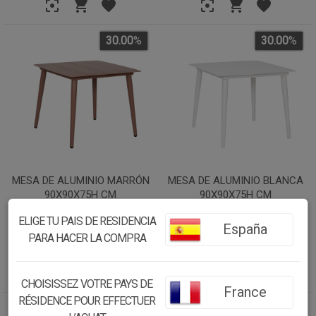
30.00
%
30.00
%
MESA DE ALUMINIO MARRÓN
MESA DE ALUMINIO BLANCA
90X90X75H CM
90X90X75H CM
ELIGE TU PAIS DE RESIDENCIA
España
488.50€
488.50€
PARA HACER LA COMPRA
341.95
€
341.95
€
CHOISISSEZ VOTRE PAYS DE
France
RÉSIDENCE POUR EFFECTUER
30.00
%
30.00
%