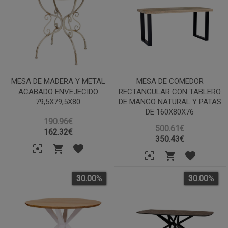
MESA DE MADERA Y METAL
MESA DE COMEDOR
ACABADO ENVEJECIDO
RECTANGULAR CON TABLERO
79,5X79,5X80
DE MANGO NATURAL Y PATAS
DE 160X80X76
190.96€
500.61€
162.32
€
350.43
€
30.00
%
30.00
%