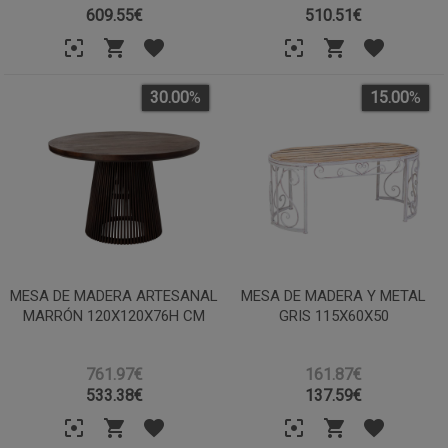
609.55
€
510.51
€
30.00
%
15.00
%
MESA DE MADERA ARTESANAL
MESA DE MADERA Y METAL
MARRÓN 120X120X76H CM
GRIS 115X60X50
761.97€
161.87€
533.38
€
137.59
€