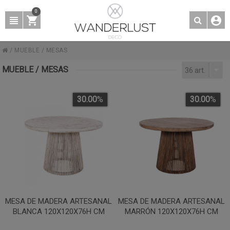
0
/
MUEBLE
/
MESAS
MUEBLE / MESAS
36 art.
30.00
%
30.00
%
MESA DE MADERA ARTESANAL
MESA DE MADERA ARTESANAL
BLANCA 120X120X76H CM
MARRÓN 120X120X76H CM