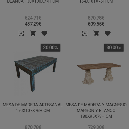
BLANCA 130X130X77H CM
164X101X76H CM
624.71€
870.78€
437.29
€
609.55
€
30.00
%
30.00
%
MESA DE MADERA ARTESANAL
MESA DE MADERA Y MAGNESIO
170X107X76H CM
MARRÓN Y BLANCO
180X95X78H CM
870.78€
729.30€