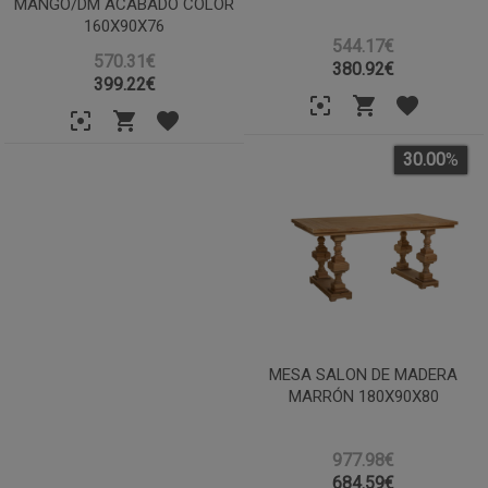
MANGO/DM ACABADO COLOR
160X90X76
544.17€
570.31€
380.92
€
399.22
€
30.00
%
MESA SALON DE MADERA
MARRÓN 180X90X80
977.98€
684.59
€