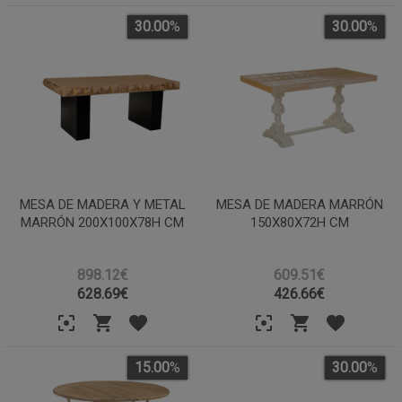
30.00
%
30.00
%
MESA DE MADERA Y METAL
MESA DE MADERA MARRÓN
MARRÓN 200X100X78H CM
150X80X72H CM
898.12€
609.51€
628.69
€
426.66
€
15.00
%
30.00
%