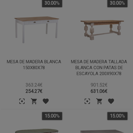
30.00
%
30.00
%
MESA DE MADERA BLANCA
MESA DE MADERA TALLADA
150X80X78
BLANCA CON PATAS DE
ESCAYOLA 200X90X78
363.24€
901.52€
254.27
€
631.06
€
15.00
%
15.00
%