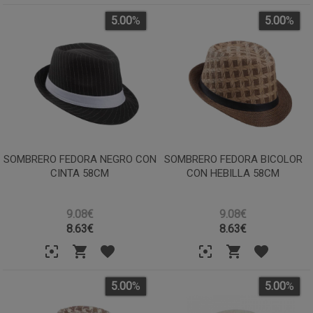
5.00
%
5.00
%
SOMBRERO FEDORA NEGRO CON
SOMBRERO FEDORA BICOLOR
CINTA 58CM
CON HEBILLA 58CM
9.08€
9.08€
8.63
€
8.63
€
5.00
%
5.00
%