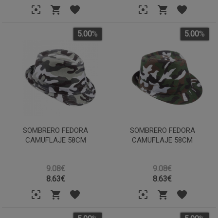
5.00
%
5.00
%
SOMBRERO FEDORA
SOMBRERO FEDORA
CAMUFLAJE 58CM
CAMUFLAJE 58CM
9.08€
9.08€
8.63
€
8.63
€