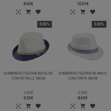
8.63
€
10.01
€
5.00
%
5.00
%
SOMBRERO FEDORA BICOLOR
SOMBRERO FEDORA BLANCO
CON DETALLE 58CM
CON CINTA 58CM
9.80€
9.08€
9.32
€
8.63
€