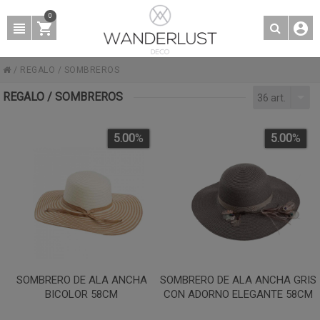
0
/
REGALO
/
SOMBREROS
REGALO / SOMBREROS
36 art.
5.00
%
5.00
%
SOMBRERO DE ALA ANCHA
SOMBRERO DE ALA ANCHA GRIS
BICOLOR 58CM
CON ADORNO ELEGANTE 58CM