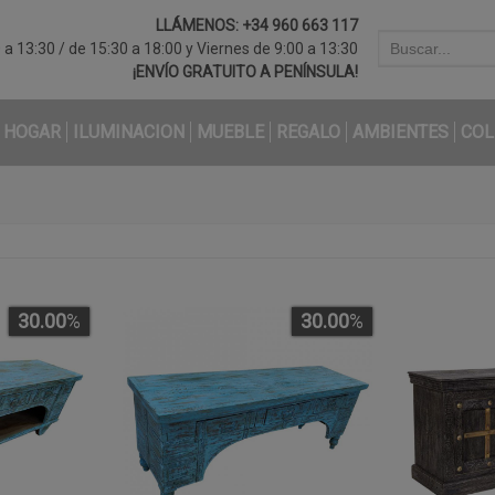
LLÁMENOS:
+34 960 663 117
a 13:30 / de 15:30 a 18:00 y Viernes de 9:00 a 13:30
¡ENVÍO GRATUITO A PENÍNSULA!
HOGAR
ILUMINACION
MUEBLE
REGALO
AMBIENTES
COL
30.00
%
30.00
%