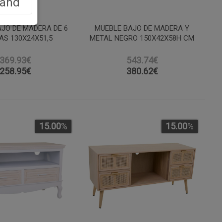
land
JO DE MADERA DE 6
MUEBLE BAJO DE MADERA Y
AS 130X24X51,5
METAL NEGRO 150X42X58H CM
369.93€
543.74€
258.95
€
380.62
€
15.00
%
15.00
%