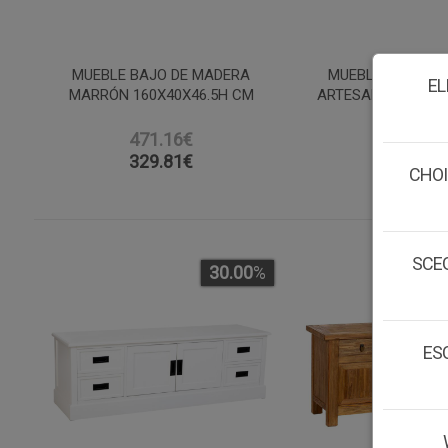
MUEBLE BAJO DE MADERA
MUEBLE BAJO DE
EL
MARRÓN 160X40X46.5H CM
ARTESANAL 165-1
CM
471.16€
609.51
329.81
€
426.66
CHOI
SCEG
30.00
%
ESC