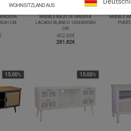
Deutsch
WOHNSITZLAND AUS
 MADERA
MUEBLE BAJO DE MADERA
MUEBLE BA
X63H CM
LACADO BLANCO 120X40X50H
PUERT
CM
€
402.60€
€
281.82
€
15.00
%
15.00
%