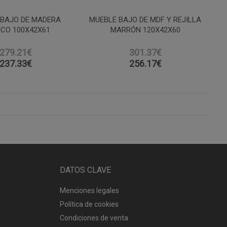
 BAJO DE MADERA
MUEBLE BAJO DE MDF Y REJILLA
CO 100X42X61
MARRÓN 120X42X60
279.21€
301.37€
237.33
€
256.17
€
DATOS CLAVE
Menciones legales
Política de cookies
Condiciones de venta