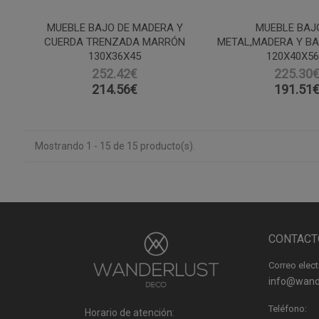
MUEBLE BAJO DE MADERA Y
MUEBLE BAJ
CUERDA TRENZADA MARRÓN
METAL,MADERA Y B
130X36X45
120X40X56
252.42€
225.30
214.56
€
191.51
Mostrando 1 - 15 de 15 producto(s).
CONTACT
Correo elect
info@wand
Teléfono:
Horario de atención: