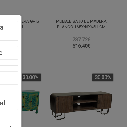
JO DE MADERA GRIS
MUEBLE BAJO DE MADERA
a
5X46X65 CM
BLANCO 165X46X65H CM
737.71€
737.72€
516.40
€
516.40
€
e
30.00
%
30.00
%
al