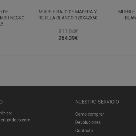
O DE
MUEBLE BAJO DE MADERA Y
MUEBLE
AMBÚ NEGRO
REJILLA BLANCO 120X42X60
BLAN
,5
€
311.04€
€
264.39
€
O
NUESTRO SERVICIO
rónico:
Como comprar
erlustdeco.com
Devoluciones
Contacto