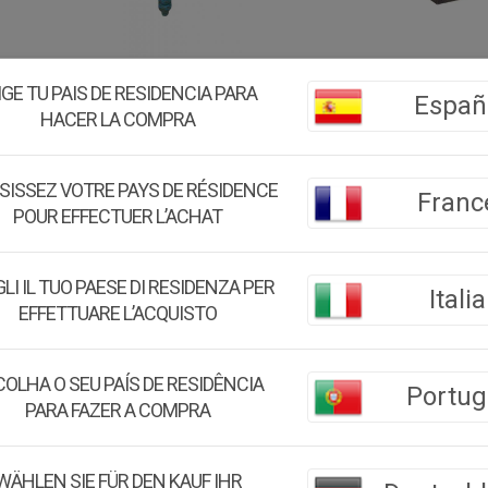
 MADERA
MUEBLE BAJO DE MADERA
MUEBLE BA
IGE TU PAIS DE RESIDENCIA PARA
Españ
75X45X57H
ARTESANAL 165-175X45X57H
16
HACER LA COMPRA
CM
€
609.51€
€
426.66
€
SISSEZ VOTRE PAYS DE RÉSIDENCE
Franc
POUR EFFECTUER L’ACHAT
LI IL TUO PAESE DI RESIDENZA PER
Italia
30.00
%
30.00
%
EFFETTUARE L’ACQUISTO
OLHA O SEU PAÍS DE RESIDÊNCIA
Portug
PARA FAZER A COMPRA
WÄHLEN SIE FÜR DEN KAUF IHR