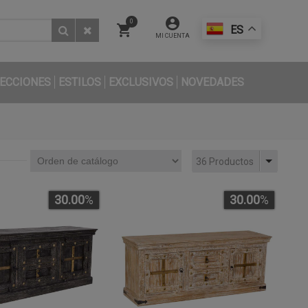
0
ES
MI CUENTA
ECCIONES
ESTILOS
EXCLUSIVOS
NOVEDADES
36 Productos
30.00
%
30.00
%