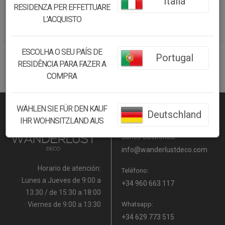
Italia
179.38€
179.38€
RESIDENZA PER EFFETTUARE
152.47
€
152.47
€
L’ACQUISTO
ESCOLHA O SEU PAÍS DE
Mostrando 1 - 2 de 2 producto(s).
Portugal
RESIDÊNCIA PARA FAZER A
COMPRA
WÄHLEN SIE FÜR DEN KAUF
Deutschland
CONTACTO
IHR WOHNSITZLAND AUS
Correo electrónico:
info@wanderlustdeco.com
Horario de atención:
Teléfono:
· Lunes a Jueves de 9:00 a
+34 960 663 117
13:30 / de 15:30 a 18:00
· Viernes de 9:00 a 13:30
Whatsapp:
+34 629 773 515