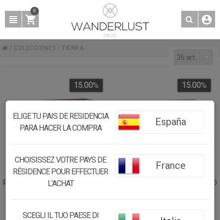
0
/
COLECCIONES
/
TIERRA
36 art.
15.00
%
15.00
%
ELIGE TU PAIS DE RESIDENCIA
España
PARA HACER LA COMPRA
CHOISISSEZ VOTRE PAYS DE
France
RÉSIDENCE POUR EFFECTUER
RECIBIDOR DE MADERA LACADO
RECIBIDOR DE MADERA LACADO
L’ACHAT
NEGRO ENVEJECIDO
106X36X79H CM - BLANCO
106X36X79H CM
SCEGLI IL TUO PAESE DI