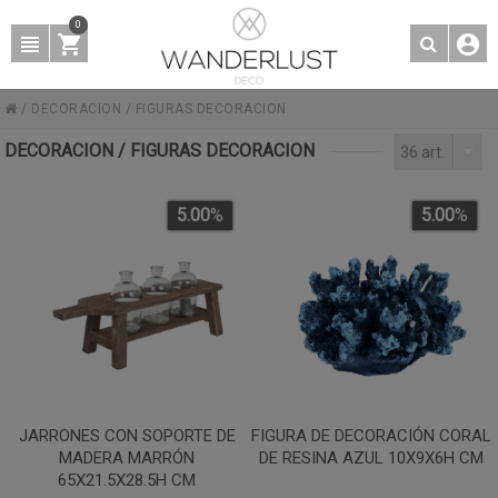
0
/
DECORACION
/
FIGURAS DECORACION
DECORACION / FIGURAS DECORACION
36 art.
5.00
%
5.00
%
JARRONES CON SOPORTE DE
FIGURA DE DECORACIÓN CORAL
MADERA MARRÓN
DE RESINA AZUL 10X9X6H CM
65X21.5X28.5H CM