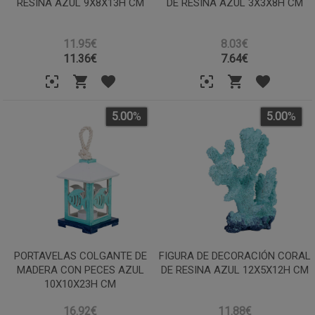
RESINA AZUL 9X8X13H CM
DE RESINA AZUL 3X3X8H CM
11.95€
8.03€
11.36
€
7.64
€
5.00
%
5.00
%
PORTAVELAS COLGANTE DE
FIGURA DE DECORACIÓN CORAL
MADERA CON PECES AZUL
DE RESINA AZUL 12X5X12H CM
10X10X23H CM
16.92€
11.88€