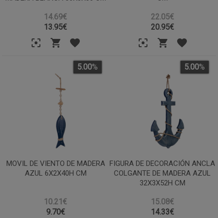
14.69€
22.05€
13.95
€
20.95
€
5.00
%
5.00
%
MOVIL DE VIENTO DE MADERA
FIGURA DE DECORACIÓN ANCLA
AZUL 6X2X40H CM
COLGANTE DE MADERA AZUL
32X3X52H CM
10.21€
15.08€
9.70
€
14.33
€