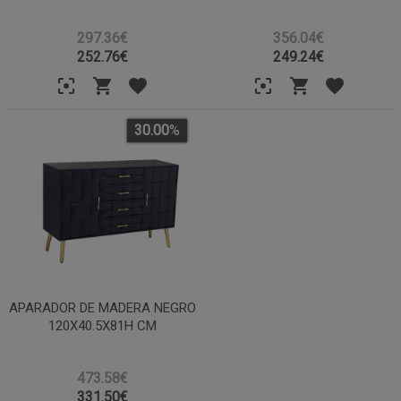
297.36€
356.04€
252.76
€
249.24
€
30.00
%
APARADOR DE MADERA NEGRO
120X40.5X81H CM
473.58€
331.50
€