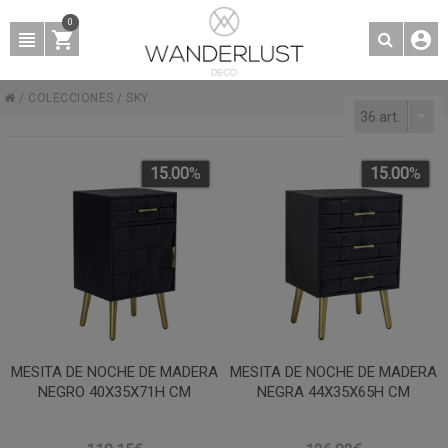
0
/
COLECCIONES
/
SKY
36 art.
15.00
%
15.00
%
MESITA DE NOCHE DE MADERA
MESITA DE NOCHE DE MADERA
NEGRO 40X35X71H CM
NEGRA 44X35X65H CM