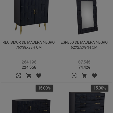
RECIBIDOR DE MADERA NEGRO
ESPEJO DE MADERA NEGRO
76X38X83H CM
62X2.5X84H CM
264.19€
87.54€
224.56
€
74.42
€
15.00
%
15.00
%