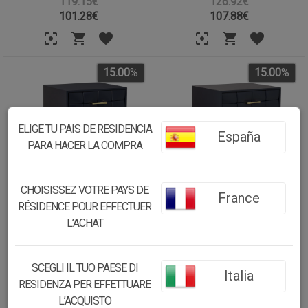
119.15€
126.92€
101.28
€
107.88
€
15.00
%
15.00
%
ELIGE TU PAIS DE RESIDENCIA
España
PARA HACER LA COMPRA
CHOISISSEZ VOTRE PAYS DE
France
RÉSIDENCE POUR EFFECTUER
MESITA DE NOCHE DE MADERA
MESITA DE NOCHE DE MADERA
L’ACHAT
NEGRO 44X38X63H CM
NEGRA 50X38X73H CM
97.73€
105.51€
SCEGLI IL TUO PAESE DI
Italia
83.07
€
89.69
€
RESIDENZA PER EFFETTUARE
L’ACQUISTO