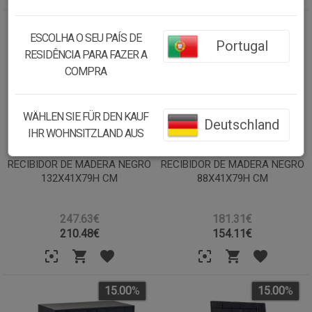
15.00
%
15.00
%
ESCOLHA O SEU PAÍS DE
Portugal
RESIDÊNCIA PARA FAZER A
COMPRA
WÄHLEN SIE FÜR DEN KAUF
Deutschland
IHR WOHNSITZLAND AUS
RECIBIDOR DE MADERA NEGRO
RECIBIDOR DE MADERA NEGRO
132X41X79H CM
88X41X79H CM
247.63€
181.31€
210.48
€
154.11
€
15.00
%
15.00
%