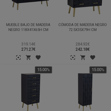
MUEBLE BAJO DE MADERA
CÓMODA DE MADERA NEGRO
NEGRO 118X41X65H CM
72.5X35X79H CM
319.14€
284.92€
271.27
€
242.18
€
15.00
%
15.00
%