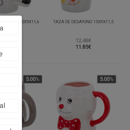
ESAYUNO 15X9X11,6
TAZA DE DESAYUNO 15X9X11,5
a
12.46€
12.46€
11.85
€
11.85
€
e
5.00
%
5.00
%
al