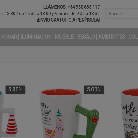
LLÁMENOS:
+34 960 663 117
a 13:30 / de 15:30 a 18:00 y Viernes de 9:00 a 13:30
¡ENVÍO GRATUITO A PENÍNSULA!
HOGAR
ILUMINACION
MUEBLE
REGALO
AMBIENTES
COL
5.00
%
5.00
%