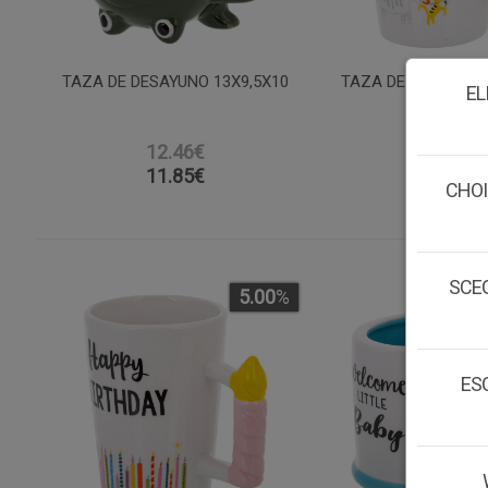
TAZA DE DESAYUNO 13X9,5X10
TAZA DE DESAYUNO
EL
12.46€
12.46€
11.85
€
11.85
€
CHOI
SCEG
5.00
%
ESC