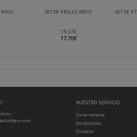
 450CC
SET DE 4 BOLES 450CC
SET DE 4 
18.63€
17.70
€
O
NUESTRO SERVICIO
rónico:
Como comprar
erlustdeco.com
Devoluciones
Contacto