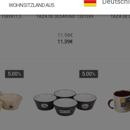
Deutsch
WOHNSITZLAND AUS
 15X9X11,5
TAZA DE DESAYUNO 13X10X9
TAZA DE 
11.98€
11.39
€
5.00
%
5.00
%