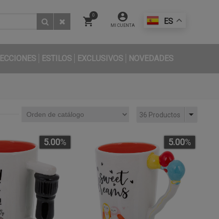
0
ES
MI CUENTA
ECCIONES
ESTILOS
EXCLUSIVOS
NOVEDADES
36 Productos
5.00
%
5.00
%