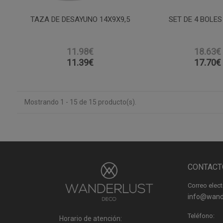
TAZA DE DESAYUNO 14X9X9,5
SET DE 4 BOLES
11.98€
18.63€
11.39
€
17.70
€
Mostrando 1 - 15 de 15 producto(s).
CONTACT
Correo elect
info@wand
Teléfono:
Horario de atención: