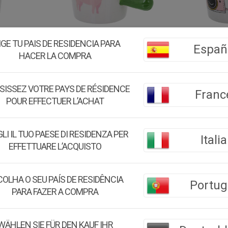
 15X9X11,5
TAZA DE DESAYUNO 15X9X11,5
TAZA DE D
IGE TU PAIS DE RESIDENCIA PARA
Españ
HACER LA COMPRA
12.46€
11.85
€
SISSEZ VOTRE PAYS DE RÉSIDENCE
Franc
POUR EFFECTUER L’ACHAT
LI IL TUO PAESE DI RESIDENZA PER
Italia
5.00
%
5.00
%
EFFETTUARE L’ACQUISTO
OLHA O SEU PAÍS DE RESIDÊNCIA
Portug
PARA FAZER A COMPRA
WÄHLEN SIE FÜR DEN KAUF IHR