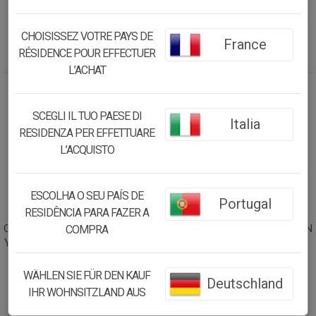
32.78€
22.14€
31.15
€
21.04
€
CHOISISSEZ VOTRE PAYS DE
France
RÉSIDENCE POUR EFFECTUER
L’ACHAT
5.00
%
5.00
%
SCEGLI IL TUO PAESE DI
Italia
RESIDENZA PER EFFETTUARE
L’ACQUISTO
ESCOLHA O SEU PAÍS DE
Portugal
RESIDÊNCIA PARA FAZER A
CAJITA COSTURERO DE CARTON
CAJITA COSTURERO DE CARTON
COMPRA
Y TELA CON ACCESORIOS ROSA
Y TELA CON ACCESORIOS
10X10X10H CM
MULTICOLOR 14X14X12H CM
WÄHLEN SIE FÜR DEN KAUF
Deutschland
19.24€
20.69€
IHR WOHNSITZLAND AUS
18.28
€
19.66
€