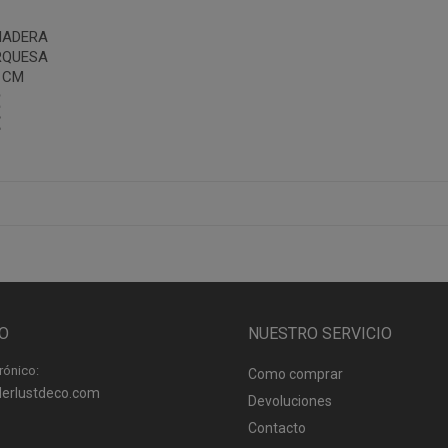
MADERA
RQUESA
 CM
€
€
O
NUESTRO SERVICIO
rónico:
Como comprar
erlustdeco.com
Devoluciones
Contacto