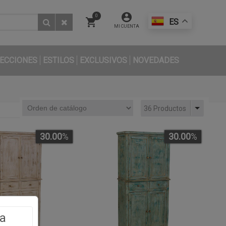
0
ES
MI CUENTA
ECCIONES
ESTILOS
EXCLUSIVOS
NOVEDADES
36 Productos
30.00
%
30.00
%
a