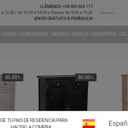
LLÁMENOS:
+34 960 663 117
a 13:30 / de 15:30 a 18:00 y Viernes de 9:00 a 13:30
¡ENVÍO GRATUITO A PENÍNSULA!
HOGAR
ILUMINACION
MUEBLE
REGALO
AMBIENTES
COL
30.00
%
30.00
%
IGE TU PAIS DE RESIDENCIA PARA
Españ
HACER LA COMPRA