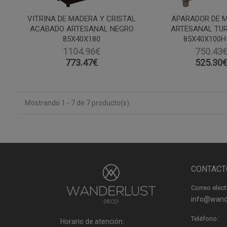
VITRINA DE MADERA Y CRISTAL
APARADOR DE 
ACABADO ARTESANAL NEGRO
ARTESANAL TU
85X40X180
85X40X100H
1104.96€
750.43
773.47
€
525.30
Mostrando 1 - 7 de 7 producto(s).
CONTACT
Correo elect
info@wand
Teléfono:
Horario de atención: