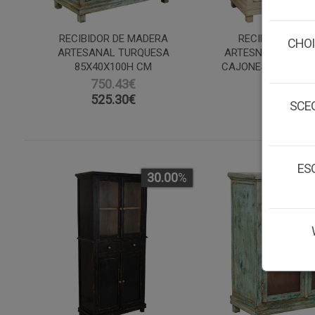
RECIBIDOR DE MADERA
RECIBIDOR DE 
CHOI
ARTESANAL TURQUESA
ARTESNAL DE 2 PU
85X40X100H CM
CAJONES BLANCO 
750.43€
756.53
525.30
€
529.57
SCEG
ESC
30.00
%