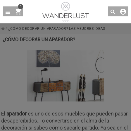
0
/
¿CÓMO DECORAR UN APARADOR? LAS MEJORES IDEAS
¿CÓMO DECORAR UN APARADOR?
El
aparador
es uno de esos muebles que pueden pasar
desapercibidos… o convertirse en el alma de la
decoración si sabes cómo sacarle partido. Ya sea en el