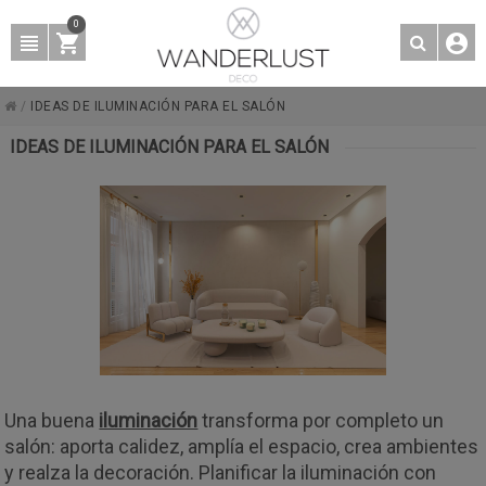
0
/
IDEAS DE ILUMINACIÓN PARA EL SALÓN
IDEAS DE ILUMINACIÓN PARA EL SALÓN
Una buena
iluminación
transforma por completo un
salón: aporta calidez, amplía el espacio, crea ambientes
y realza la decoración. Planificar la iluminación con