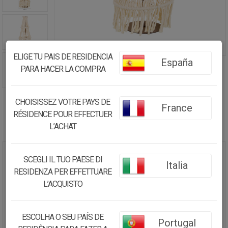
ELIGE TU PAIS DE RESIDENCIA
España
PARA HACER LA COMPRA
CHOISISSEZ VOTRE PAYS DE
France
RÉSIDENCE POUR EFFECTUER
L’ACHAT
SCEGLI IL TUO PAESE DI
ÁRBOL DECORATIVO DE ALGODÓN
Italia
TRENZADO BLANCO D18X52
RESIDENZA PER EFFETTUARE
L’ACQUISTO
15.85€
15.06
€
ESCOLHA O SEU PAÍS DE
Portugal