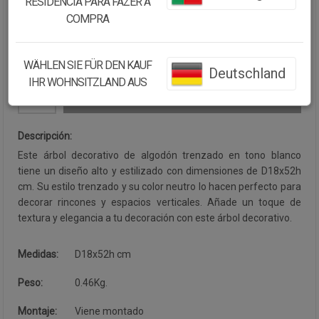
RESIDÊNCIA PARA FAZER A
Cantidad:
COMPRA
Disponibilidad:
Disponible
WÄHLEN SIE FÜR DEN KAUF
Deutschland
IHR WOHNSITZLAND AUS
CONTINUAR COMPRANDO
Descripción:
Este árbol decorativo de algodón trenzado en tono blanco
tiene un diseño alto y estilizado con dimensiones de D18x52h
cm. Su estilo trenzado y su color neutro lo hacen perfecto para
decorar rincones y espacios verticales. Añade un toque de
textura y elegancia a tu decoración con este árbol decorativo.
Medidas:
D18x52h cm
Peso:
0.46Kg.
Montaje:
Viene montado