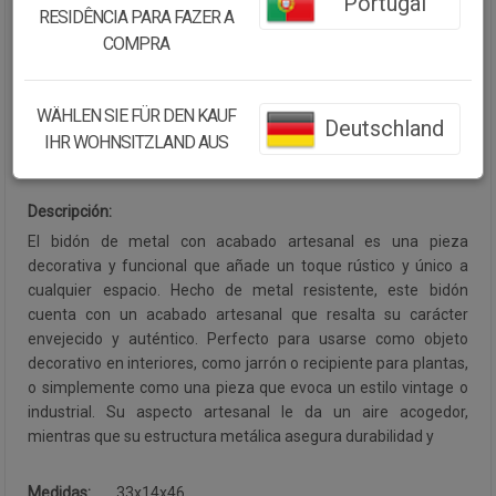
Portugal
RESIDÊNCIA PARA FAZER A
Cantidad:
COMPRA
Disponibilidad:
Disponible
WÄHLEN SIE FÜR DEN KAUF
Deutschland
IHR WOHNSITZLAND AUS
CONTINUAR COMPRANDO
Descripción:
El bidón de metal con acabado artesanal es una pieza
decorativa y funcional que añade un toque rústico y único a
cualquier espacio. Hecho de metal resistente, este bidón
cuenta con un acabado artesanal que resalta su carácter
envejecido y auténtico. Perfecto para usarse como objeto
decorativo en interiores, como jarrón o recipiente para plantas,
o simplemente como una pieza que evoca un estilo vintage o
industrial. Su aspecto artesanal le da un aire acogedor,
mientras que su estructura metálica asegura durabilidad y
Medidas:
33x14x46