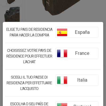
ELIGE TU PAIS DE RESIDENCIA
España
PARA HACER LA COMPRA
CHOISISSEZ VOTRE PAYS DE
France
RÉSIDENCE POUR EFFECTUER
L’ACHAT
BIDÓN DE METAL CON ACABADO
SCEGLI IL TUO PAESE DI
Italia
ARTESANAL
RESIDENZA PER EFFETTUARE
L’ACQUISTO
64.98€
61.73
€
ESCOLHA O SEU PAÍS DE