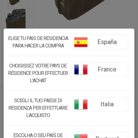
ELIGE TU PAIS DE RESIDENCIA
España
PARA HACER LA COMPRA
CHOISISSEZ VOTRE PAYS DE
France
RÉSIDENCE POUR EFFECTUER
L’ACHAT
BIDÓN DE METAL CON ACABADO
SCEGLI IL TUO PAESE DI
Italia
ARTESANAL
RESIDENZA PER EFFETTUARE
L’ACQUISTO
64.98€
61.73
€
ESCOLHA O SEU PAÍS DE