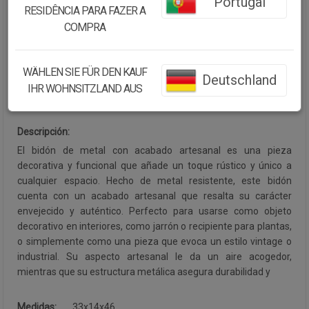
Portugal
RESIDÊNCIA PARA FAZER A
Cantidad:
COMPRA
Disponibilidad:
Disponible
WÄHLEN SIE FÜR DEN KAUF
Deutschland
IHR WOHNSITZLAND AUS
CONTINUAR COMPRANDO
Descripción:
El bidón de metal con acabado artesanal es una pieza
decorativa y funcional que añade un toque rústico y único a
cualquier espacio. Hecho de metal resistente, este bidón
cuenta con un acabado artesanal que resalta su carácter
envejecido y auténtico. Perfecto para usarse como objeto
decorativo en interiores, como jarrón o recipiente para plantas,
o simplemente como una pieza que evoca un estilo vintage o
industrial. Su aspecto artesanal le da un aire acogedor,
mientras que su estructura metálica asegura durabilidad y
Medidas:
33x14x46