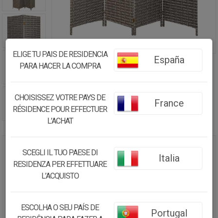
ELIGE TU PAIS DE RESIDENCIA
España
PARA HACER LA COMPRA
CHOISISSEZ VOTRE PAYS DE
France
RÉSIDENCE POUR EFFECTUER
L’ACHAT
SCEGLI IL TUO PAESE DI
BIOMBO DE PAPEL TRENZADO 4
Italia
HOJAS 50(X4)X3X180H CM
RESIDENZA PER EFFETTUARE
L’ACQUISTO
87.00€
73.96
€
ESCOLHA O SEU PAÍS DE
Portugal