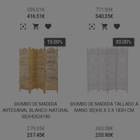
595.01€
771.93€
416.51
€
540.35
€
15.00
%
30.00
%
BIOMBO DE MADERA
BIOMBO DE MADERA TALLADO A
ARTESANAL BLANCO-NATURAL
MANO 50(X4) X 3 X 183H CM
50(X4)X2X180
279.35€
365.58€
237.45
€
255.90
€