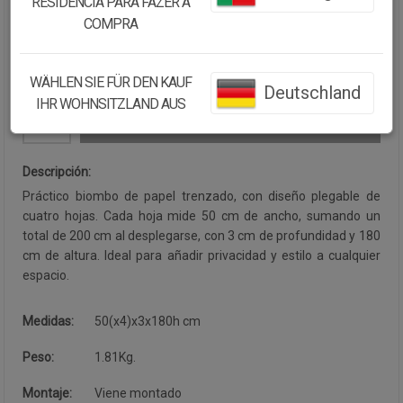
RESIDÊNCIA PARA FAZER A
Cantidad:
COMPRA
Disponibilidad:
Disponible
WÄHLEN SIE FÜR DEN KAUF
Deutschland
IHR WOHNSITZLAND AUS
CONTINUAR COMPRANDO
Descripción:
Práctico biombo de papel trenzado, con diseño plegable de
cuatro hojas. Cada hoja mide 50 cm de ancho, sumando un
total de 200 cm al desplegarse, con 3 cm de profundidad y 180
cm de altura. Ideal para añadir privacidad y estilo a cualquier
espacio.
Medidas:
50(x4)x3x180h cm
Peso:
1.81Kg.
Montaje:
Viene montado