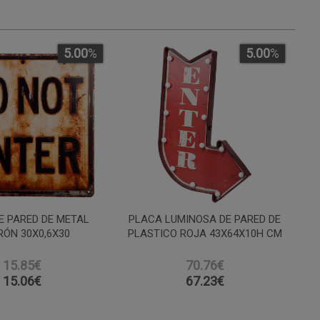
5.00
%
5.00
%
E PARED DE METAL
PLACA LUMINOSA DE PARED DE
ÓN 30X0,6X30
PLASTICO ROJA 43X64X10H CM
15.85€
70.76€
15.06
€
67.23
€