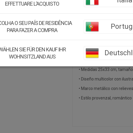
Italia
Peso:
0.45Kg.
EFFETTUARE L’ACQUISTO
Montaje:
Viene montado
OLHA O SEU PAÍS DE RESIDÊNCIA
Portug
Color:
Multicolor
PARA FAZER A COMPRA
Material:
Metal
WÄHLEN SIE FÜR DEN KAUF IHR
Deutsch
Acerca de este producto:
WOHNSITZLAND AUS
• Calendario perpetuo de met
• Medidas 25x33 cm, tamaño id
• Diseño multicolor con ilustr
• Marco metálico con relieves 
• Estilo provenzal, romántico