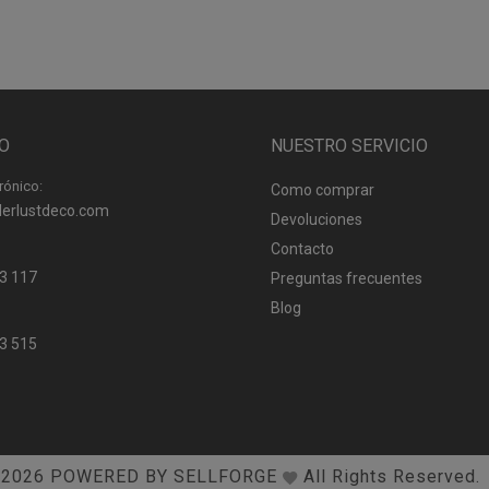
O
NUESTRO SERVICIO
rónico:
Como comprar
erlustdeco.com
Devoluciones
Contacto
3 117
Preguntas frecuentes
Blog
3 515
2026
POWERED BY SELLFORGE
All Rights Reserved.