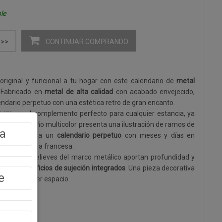
le
CONTINUAR COMPRANDO
>>
riginal y funcional a tu hogar con este calendario de
metal
. Fabricado en
metal de alta calidad
con acabado envejecido,
endario perpetuo con una estética retro de gran encanto.
3 cm
, es el complemento perfecto para cualquier estancia, ya
asillo. El diseño multicolor presenta una ilustración de ramos de
a
oletas junto a un
calendario perpetuo
con meses y días en
o la Provenza francesa.
olor y los relieves del marco metálico aportan profundidad y
cias a sus
orificios de sujeción integrados
. Una pieza decorativa
e
er a cualquier espacio.