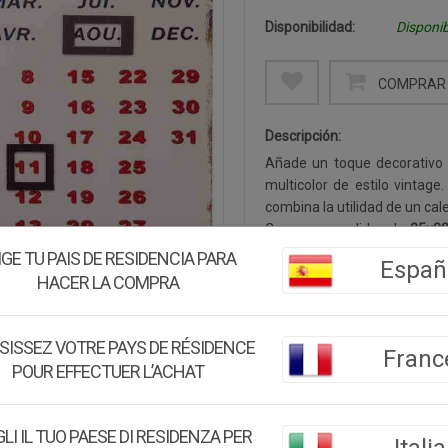
Disponibilidad:
Disponib
COMPRAR 
Descripción:
Añade un toque decorativo o
multicolor de estilo vintage
combina la utilidad de un cal
Con unas medidas de
25x3
sea cocina, salón, oficina o p
IGE TU PAIS DE RESIDENCIA PARA
Españ
lavanda en tonos lilas y vi
HACER LA COMPRA
tipografía de época, evocand
El
acabado envejecido
multic
textura. Fácil de instalar gra
SISSEZ VOTRE PAYS DE RÉSIDENCE
Franc
y funcional que aporta caráct
POUR EFFECTUER L’ACHAT
Medidas:
25x33 cm
LI IL TUO PAESE DI RESIDENZA PER