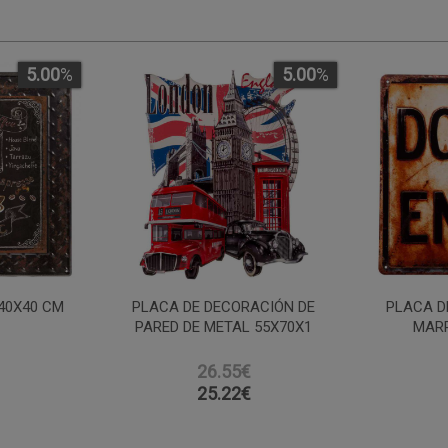
5.00
%
5.00
%
40X40 CM
PLACA DE DECORACIÓN DE
PLACA D
PARED DE METAL 55X70X1
MARR
26.55€
25.22
€