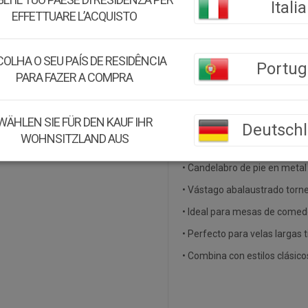
Italia
Medidas:
9.2x9.2x24h cm
EFFETTUARE L’ACQUISTO
Peso:
0.33Kg.
OLHA O SEU PAÍS DE RESIDÊNCIA
Montaje:
Viene montado
Portug
PARA FAZER A COMPRA
Color:
Dorado
Material:
Hierro
WÄHLEN SIE FÜR DEN KAUF IHR
Deutsch
WOHNSITZLAND AUS
Acerca de este producto:
• Candelabro de pie en metal 
• Vástago abalaustrado torne
• Ideal para mesas de comedor
• Perfecto para velas largas t
• Combina con estilos clásico