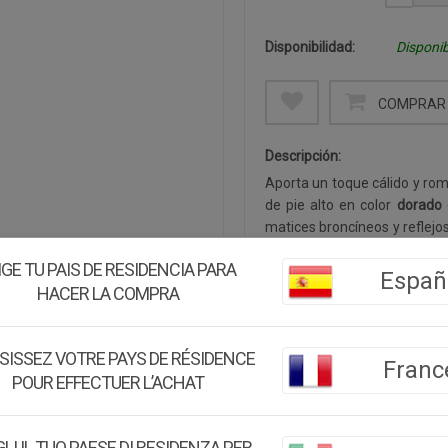
Disponibilidad:
Disponib
COMPRAR 
Descripción:
Aporta un toque cálido y ro
de pie alto en color
dorado
matices broncíneos y reflejo
de alta resistencia
, un mate
IGE TU PAIS DE RESIDENCIA PARA
larga vida útil.Sus medidas 
Españ
HACER LA COMPRA
para mesas de comedor, mesit
hoteles o restaurantes, dond
vástago abalaustrado tornead
SISSEZ VOTRE PAYS DE RÉSIDENCE
de plato con motivos florale
Franc
POUR EFFECTUER L’ACHAT
largas tipo cirio. Combina c
mediterráneos o contempor
LI IL TUO PAESE DI RESIDENZA PER