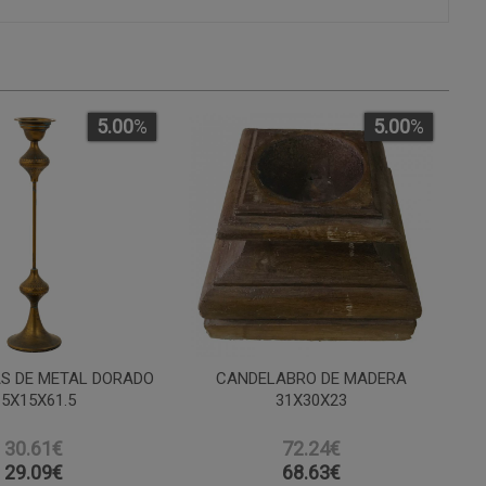
5.00
%
5.00
%
S DE METAL DORADO
CANDELABRO DE MADERA
15X15X61.5
31X30X23
30.61€
72.24€
29.09
€
68.63
€