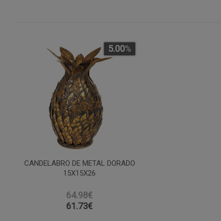
5.00
%
CANDELABRO DE METAL DORADO
15X15X26
64.98€
61.73
€