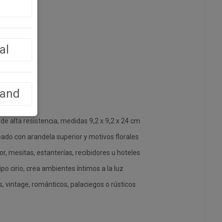
al
land
de alta resistencia, medidas 9,2 x 9,2 x 24 cm
ado con arandela superior y motivos florales
, mesitas, estanterías, recibidores u hoteles
ipo cirio, crea ambientes íntimos a la luz
s, vintage, románticos, palaciegos o rústicos