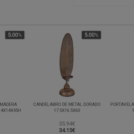
5.00
%
5.00
%
 MADERA
CANDELABRO DE METAL DORADO
PORTAVELA
14X14X45H
17.5X16.5X60
35.94€
34.15
€