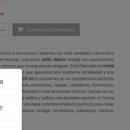
le
CONTINUAR COMPRANDO
>>
mántico a tus mesas y espacios con este candelabro decorativo
envejecido, una pieza
estilo clásico
vintage con cautivadores
s oscuros que evocan piezas antiguas. Está fabricado en
metal
rial duradero que garantiza una excelente estabilidad y una
de
9,2 x 9,2 x 24 cm
lo convierten en un complemento perfecto
a
as auxiliares, estanterías, repisas, recibidores, dormitorios,
e aporta verticalidad y crea ambientes íntimos. Cuenta con un
o con varios anillos y bulbos, una arandela superior en forma
s repujados y una base redonda estable.Es perfecto para velas
e
on estilos clásicos, vintage, románticos, palaciegos, rústicos,
áneos.