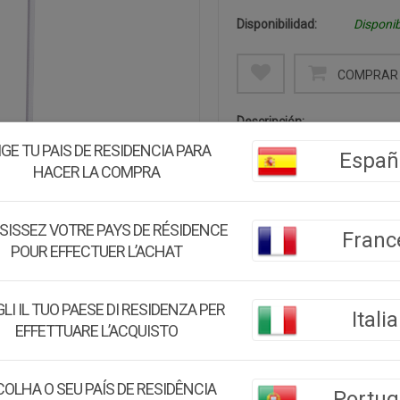
Disponibilidad:
Disponib
COMPRAR 
Descripción:
El candelabro de metal blan
IGE TU PAIS DE RESIDENCIA PARA
Españ
de sofisticación a cualqui
HACER LA COMPRA
convierte en un accesorio ide
SISSEZ VOTRE PAYS DE RÉSIDENCE
Medidas:
24x24x83h cm
Franc
POUR EFFECTUER L’ACHAT
Peso:
2.34Kg.
Montaje:
Viene montado
LI IL TUO PAESE DI RESIDENZA PER
Italia
EFFETTUARE L’ACQUISTO
Color:
Blanco
Material:
Zinc
OLHA O SEU PAÍS DE RESIDÊNCIA
Portug