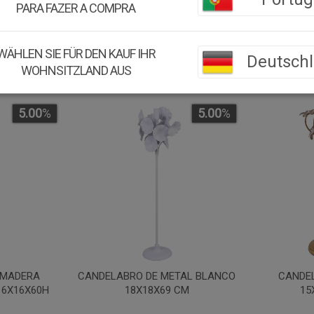
PARA FAZER A COMPRA
WÄHLEN SIE FÜR DEN KAUF IHR
Deutsch
WOHNSITZLAND AUS
5.00
%
5.00
%
 MADERA
CANDELABRO DE METAL BLANCO
CANDE
16X16X60H
18X18X69 CM
15