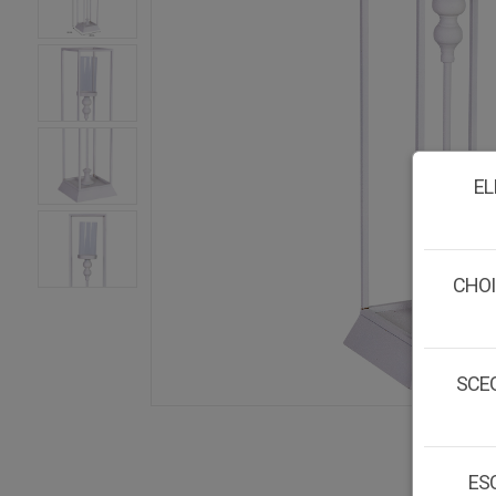
EL
CHOI
SCEG
ESC