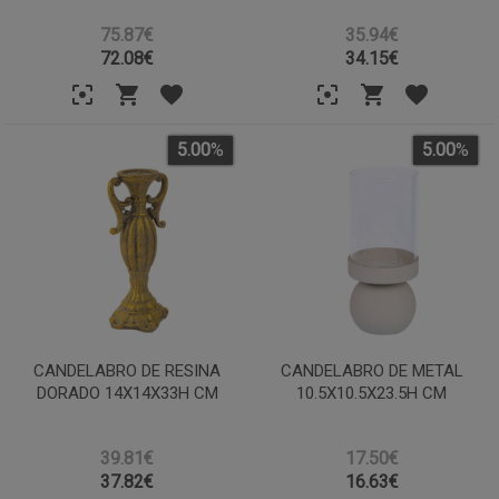
75.87€
35.94€
72.08
€
34.15
€
5.00
%
5.00
%
CANDELABRO DE RESINA
CANDELABRO DE METAL
DORADO 14X14X33H CM
10.5X10.5X23.5H CM
39.81€
17.50€
37.82
€
16.63
€