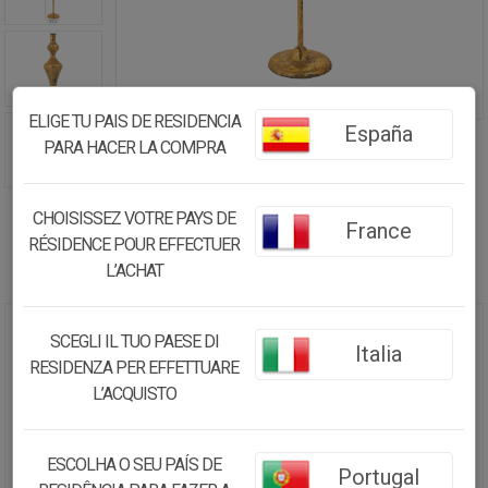
ELIGE TU PAIS DE RESIDENCIA
España
PARA HACER LA COMPRA
CHOISISSEZ VOTRE PAYS DE
France
RÉSIDENCE POUR EFFECTUER
L’ACHAT
SCEGLI IL TUO PAESE DI
CANDELABRO DE METAL DORADO
Italia
12X12X62.5
RESIDENZA PER EFFETTUARE
L’ACQUISTO
27.95€
26.56
€
ESCOLHA O SEU PAÍS DE
Portugal