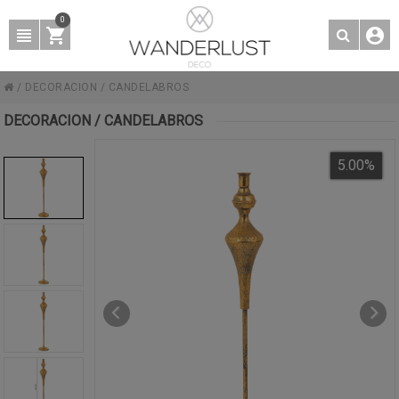
0
/
DECORACION
/
CANDELABROS
DECORACION / CANDELABROS
5.00
%