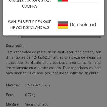
RESIDÊNCIA PARA FAZER A
Cantidad:
COMPRA
Disponibilidad:
Disponible
WÄHLEN SIE FÜR DEN KAUF
Deutschland
IHR WOHNSITZLAND AUS
CONTINUAR COMPRANDO
Descripción:
Este candelabro de metal en un cautivador tono dorado, con
dimensiones de 12x12x62.5h cm, es una pieza de elegancia
indiscutible. Su diseño alto y estilizado crea un punto focal
impresionante en cualquier espacio. Este candelabro es ideal
para iluminar tus veladas con un toque de sofisticación y brillo.
Medidas:
12x12x62.5h cm
Peso:
0.72Kg.
Montaje:
Viene montado