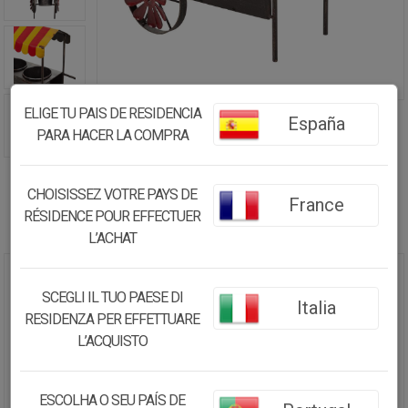
ELIGE TU PAIS DE RESIDENCIA
España
PARA HACER LA COMPRA
CHOISISSEZ VOTRE PAYS DE
France
RÉSIDENCE POUR EFFECTUER
L’ACHAT
CARRITO MACETERO DE METAL
SCEGLI IL TUO PAESE DI
Italia
37,5X21X37
RESIDENZA PER EFFETTUARE
L’ACQUISTO
30.86€
29.32
€
ESCOLHA O SEU PAÍS DE