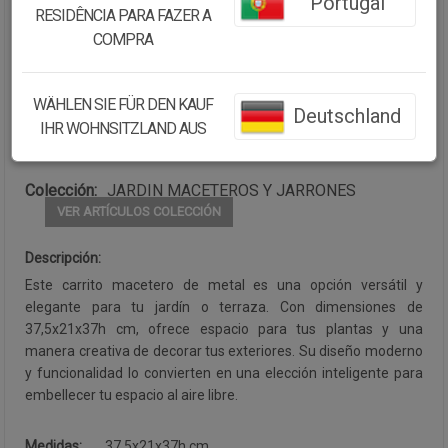
Portugal
RESIDÊNCIA PARA FAZER A
Cantidad:
COMPRA
Disponibilidad:
Disponible
WÄHLEN SIE FÜR DEN KAUF
Deutschland
IHR WOHNSITZLAND AUS
CONTINUAR COMPRANDO
Colección:
JARDIN MACETEROS Y JARRONES
VER ARTÍCULOS COLECCIÓN
Descripción:
Este carrito macetero de metal es una opción versátil y
elegante para tu jardín o terraza. Con dimensiones de
37,5x21x37h cm, ofrece espacio para tus plantas y una
manera creativa de decorar tus exteriores. Su diseño moderno
y funcionalidad lo convierten en una elección inteligente para
embellecer tu espacio al aire libre.
Medidas:
37,5x21x37h cm