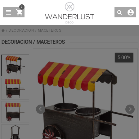
0
/
DECORACION
/
MACETEROS
DECORACION / MACETEROS
5.00
%