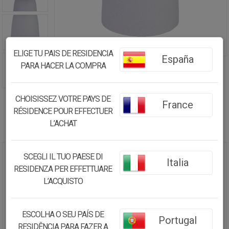
ELIGE TU PAIS DE RESIDENCIA
España
PARA HACER LA COMPRA
CHOISISSEZ VOTRE PAYS DE
France
RÉSIDENCE POUR EFFECTUER
L’ACHAT
SCEGLI IL TUO PAESE DI
Italia
CENTRO DE MESA DECORATIVO
RESIDENZA PER EFFETTUARE
30X30X28.5H CM
L’ACQUISTO
28.87€
27.43
€
ESCOLHA O SEU PAÍS DE
Portugal
RESIDÊNCIA PARA FAZER A