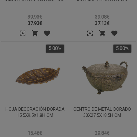
39.93€
39.08€
37.93
€
37.13
€
5.00
%
5.00
%
HOJA DECORACIÓN DORADA
CENTRO DE METAL DORADO
15.5X9.5X1.8H CM
30X27,5X18,5H CM
15.46€
29.84€