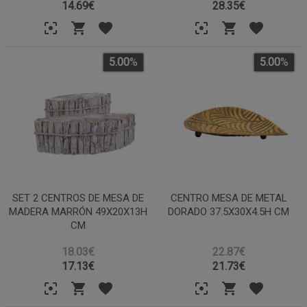
14.69
€
28.35
€
5.00
%
5.00
%
SET 2 CENTROS DE MESA DE
CENTRO MESA DE METAL
MADERA MARRÓN 49X20X13H
DORADO 37.5X30X4.5H CM
CM
18.03€
22.87€
17.13
€
21.73
€