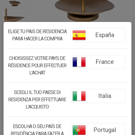
ELIGE TU PAIS DE RESIDENCIA
España
PARA HACER LA COMPRA
CHOISISSEZ VOTRE PAYS DE
France
RÉSIDENCE POUR EFFECTUER
L’ACHAT
SCEGLI IL TUO PAESE DI
Italia
CENTRO DE MESA DECORATIVO
RESIDENZA PER EFFETTUARE
32X27.5X49H CM
L’ACQUISTO
50.09€
47.59
€
ESCOLHA O SEU PAÍS DE
Portugal
RESIDÊNCIA PARA FAZER A