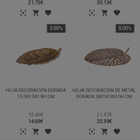
21.73
€
35.13
€
5.00
%
5.00
%
HOJA DECORACIÓN DORADA
HOJA DECORACIÓN DE METAL
15.5X9.5X1.8H CM
DORADA 38X34.5X4.5H CM
15.46€
21.47€
14.69
€
20.39
€