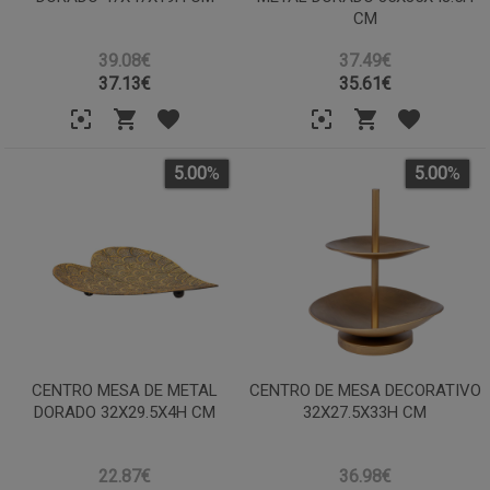
CM
39.08€
37.49€
37.13
€
35.61
€
5.00
%
5.00
%
CENTRO MESA DE METAL
CENTRO DE MESA DECORATIVO
DORADO 32X29.5X4H CM
32X27.5X33H CM
22.87€
36.98€