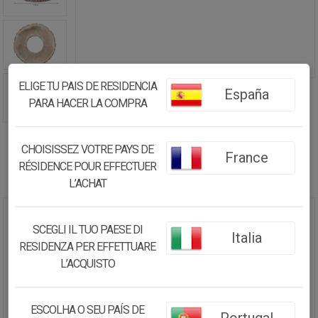
ELIGE TU PAIS DE RESIDENCIA
España
PARA HACER LA COMPRA
CHOISISSEZ VOTRE PAYS DE
France
RÉSIDENCE POUR EFFECTUER
L’ACHAT
CENTRO MESA MARRÓN
SCEGLI IL TUO PAESE DI
Italia
D40X10H CM
RESIDENZA PER EFFETTUARE
L’ACQUISTO
17.40€
16.53
€
ESCOLHA O SEU PAÍS DE