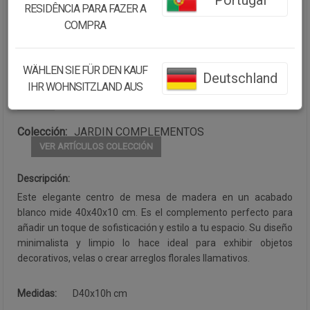
Portugal
RESIDÊNCIA PARA FAZER A
Cantidad:
COMPRA
Disponibilidad:
Disponible
WÄHLEN SIE FÜR DEN KAUF
Deutschland
IHR WOHNSITZLAND AUS
CONTINUAR COMPRANDO
Colección:
JARDIN COMPLEMENTOS
VER ARTÍCULOS COLECCIÓN
Descripción:
Este elegante centro de mesa de madera en un acabado
blanco mide 40x40x10 cm. Es el complemento perfecto para
añadir un toque de sofisticación y estilo a tu espacio. Su diseño
minimalista y limpio lo hace ideal para exhibir objetos
decorativos, velas o crear arreglos florales llamativos.
Medidas:
D40x10h cm