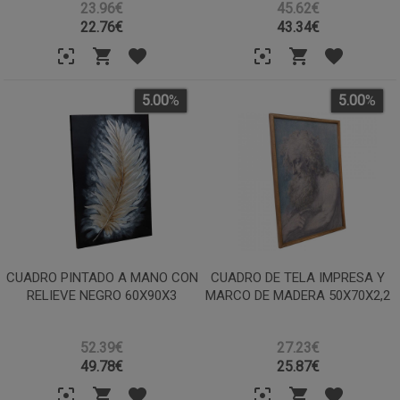
23.96€
45.62€
22.76
€
43.34
€
5.00
%
5.00
%
CUADRO PINTADO A MANO CON
CUADRO DE TELA IMPRESA Y
RELIEVE NEGRO 60X90X3
MARCO DE MADERA 50X70X2,2
52.39€
27.23€
49.78
€
25.87
€