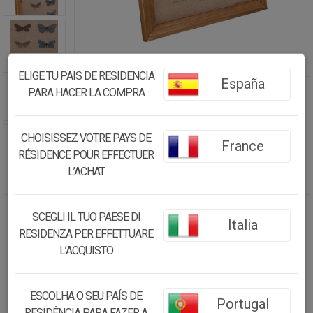
ELIGE TU PAIS DE RESIDENCIA
España
PARA HACER LA COMPRA
CHOISISSEZ VOTRE PAYS DE
France
RÉSIDENCE POUR EFFECTUER
L’ACHAT
SCEGLI IL TUO PAESE DI
CUADRO DE MADERA Y TELA
Italia
RESIDENZA PER EFFETTUARE
IMPRESA 33X43X1,8
L’ACQUISTO
17.18€
16.32
€
ESCOLHA O SEU PAÍS DE
Portugal
RESIDÊNCIA PARA FAZER A