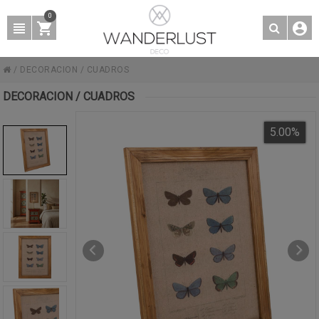
0
/
DECORACION
/
CUADROS
DECORACION / CUADROS
5.00
%