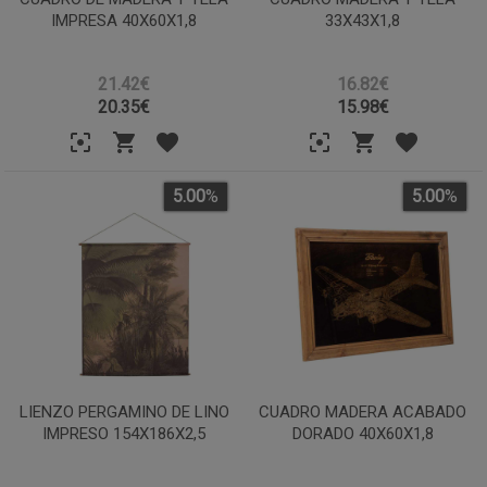
IMPRESA 40X60X1,8
33X43X1,8
21.42€
16.82€
20.35
€
15.98
€
5.00
%
5.00
%
LIENZO PERGAMINO DE LINO
CUADRO MADERA ACABADO
IMPRESO 154X186X2,5
DORADO 40X60X1,8