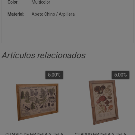
Color:
Multicolor
Material:
Abeto Chino / Arpillera
Artículos relacionados
5.00
%
5.00
%
CUADRO DE MADERA Y TELA
CUADRO MADERA Y TELA