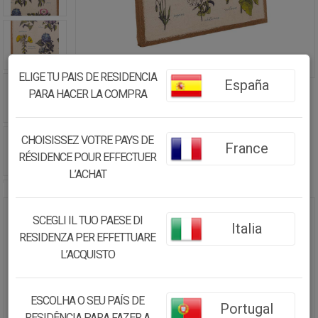
ELIGE TU PAIS DE RESIDENCIA
España
PARA HACER LA COMPRA
CHOISISSEZ VOTRE PAYS DE
France
RÉSIDENCE POUR EFFECTUER
L’ACHAT
SCEGLI IL TUO PAESE DI
CUADRO DE MADERA Y TELA
Italia
RESIDENZA PER EFFETTUARE
IMPRESA 50X70X3
L’ACQUISTO
32.55€
30.93
€
ESCOLHA O SEU PAÍS DE
Portugal
RESIDÊNCIA PARA FAZER A