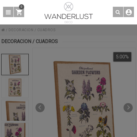
0
/
DECORACION
/
CUADROS
DECORACION / CUADROS
5.00
%