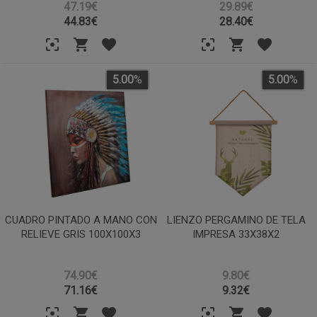
47.19€
29.89€
44.83
€
28.40
€
5.00
%
5.00
%
CUADRO PINTADO A MANO CON
LIENZO PERGAMINO DE TELA
RELIEVE GRIS 100X100X3
IMPRESA 33X38X2
74.90€
9.80€
71.16
€
9.32
€