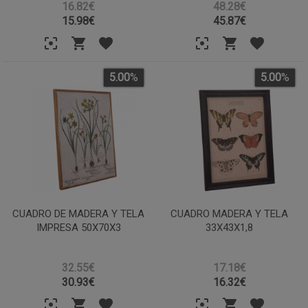
16.82€
48.28€
15.98
€
45.87
€
5.00
%
5.00
%
CUADRO DE MADERA Y TELA
CUADRO MADERA Y TELA
IMPRESA 50X70X3
33X43X1,8
32.55€
17.18€
30.93
€
16.32
€