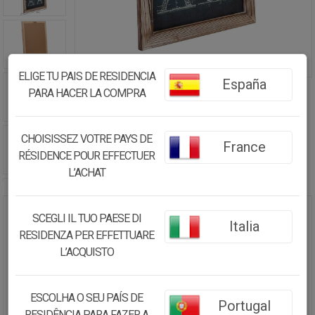
ELIGE TU PAIS DE RESIDENCIA
España
PARA HACER LA COMPRA
CHOISISSEZ VOTRE PAYS DE
France
RÉSIDENCE POUR EFFECTUER
L’ACHAT
SCEGLI IL TUO PAESE DI
CUADRO DE TELA IMPRESA Y
Italia
RESIDENZA PER EFFETTUARE
MARCO DE MADERA 40X60X1,5
L’ACQUISTO
24.08€
22.88
€
ESCOLHA O SEU PAÍS DE
Portugal
RESIDÊNCIA PARA FAZER A