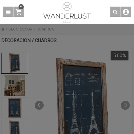
0
/
DECORACION
/
CUADROS
DECORACION / CUADROS
5.00
%