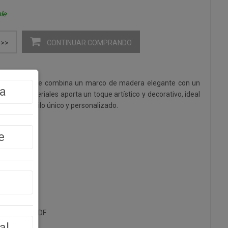
le
CONTINUAR COMPRANDO
>>
 impresa, que combina un marco de madera elegante con un
a
e entre materiales aporta un toque artístico y decorativo, ideal
o con un estilo único y personalizado.
e
De Abeto + MDF
al