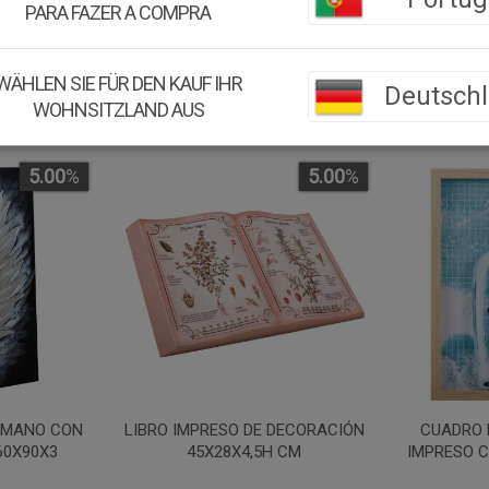
PARA FAZER A COMPRA
WÄHLEN SIE FÜR DEN KAUF IHR
Deutsch
WOHNSITZLAND AUS
5.00
%
5.00
%
 MANO CON
LIBRO IMPRESO DE DECORACIÓN
CUADRO 
60X90X3
45X28X4,5H CM
IMPRESO 