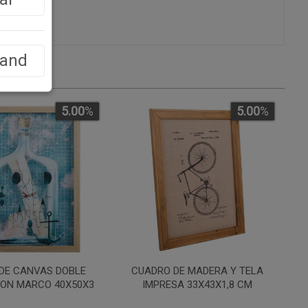
land
5.00
%
5.00
%
DE CANVAS DOBLE
CUADRO DE MADERA Y TELA
CON MARCO 40X50X3
IMPRESA 33X43X1,8 CM