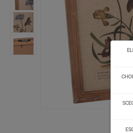
EL
CHOI
SCEG
ESC