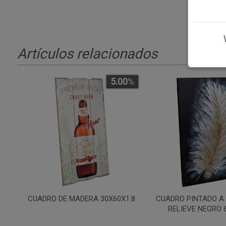
Artículos relacionados
5.00
%
CUADRO DE MADERA 30X60X1.8
CUADRO PINTADO A
RELIEVE NEGRO 