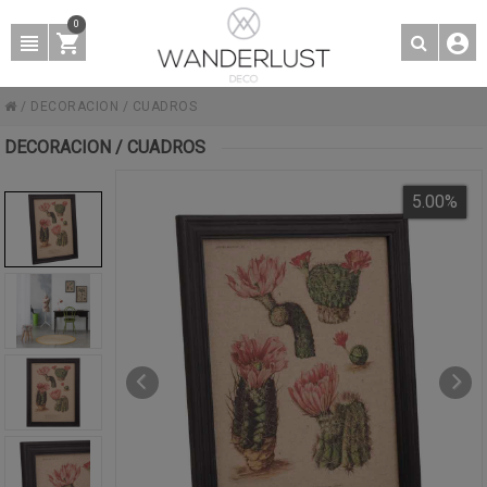
0
/
DECORACION
/
CUADROS
DECORACION / CUADROS
5.00
%