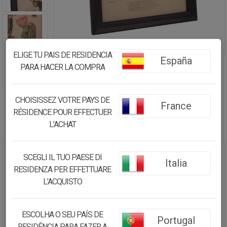
ELIGE TU PAIS DE RESIDENCIA
España
PARA HACER LA COMPRA
CHOISISSEZ VOTRE PAYS DE
France
RÉSIDENCE POUR EFFECTUER
L’ACHAT
SCEGLI IL TUO PAESE DI
CUADRO MADERA Y TELA
Italia
RESIDENZA PER EFFETTUARE
33X43X1,8
L’ACQUISTO
16.82€
15.98
€
ESCOLHA O SEU PAÍS DE
Portugal
RESIDÊNCIA PARA FAZER A