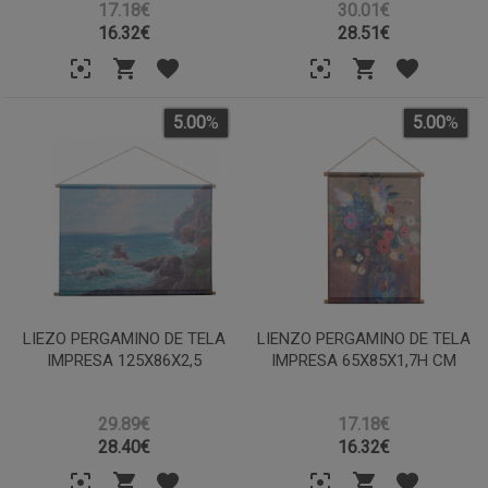
17.18€
30.01€
16.32
€
28.51
€
5.00
%
5.00
%
LIEZO PERGAMINO DE TELA
LIENZO PERGAMINO DE TELA
IMPRESA 125X86X2,5
IMPRESA 65X85X1,7H CM
29.89€
17.18€
28.40
€
16.32
€