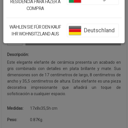
RESIDÊNCIA PARA FAZER A
Cantidad:
COMPRA
Disponibilidad:
Disponible
WÄHLEN SIE FÜR DEN KAUF
Deutschland
IHR WOHNSITZLAND AUS
CONTINUAR COMPRANDO
Descripción:
Este elegante elefante de cerámica presenta un acabado en
gris combinado con detalles en plata brillante y mate. Sus
dimensiones son de 17 centímetros de largo, 8 centímetros de
ancho y 35,5 centímetros de altura. Este elefante es una pieza
decorativa impresionante que añadirá un toque de
sofisticación a cualquier espacio.
Medidas:
17x8x35,5h cm
Peso:
0.87Kg.