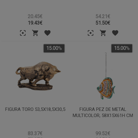
20.45€
54.21€
19.43
€
51.50
€
15.00
%
15.00
%
FIGURA TORO 53,5X18,5X30,5
FIGURA PEZ DE METAL
MULTICOLOR, 58X15X61H CM
83.37€
99.52€