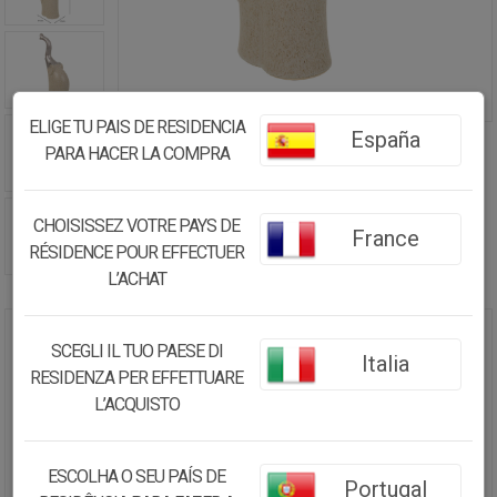
ELIGE TU PAIS DE RESIDENCIA
España
PARA HACER LA COMPRA
CHOISISSEZ VOTRE PAYS DE
France
RÉSIDENCE POUR EFFECTUER
L’ACHAT
ELEFANTE DECORACIÓN DE
SCEGLI IL TUO PAESE DI
Italia
CERÁMICA PLATEADO 17X8X35,5
RESIDENZA PER EFFETTUARE
L’ACQUISTO
24.08€
22.88
€
ESCOLHA O SEU PAÍS DE
Portugal