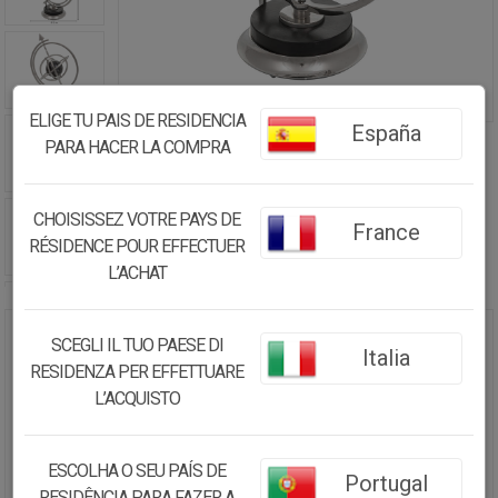
ELIGE TU PAIS DE RESIDENCIA
España
PARA HACER LA COMPRA
CHOISISSEZ VOTRE PAYS DE
France
RÉSIDENCE POUR EFFECTUER
L’ACHAT
SCEGLI IL TUO PAESE DI
ESFERA ASTROLOGICA PLATEADO
Italia
RESIDENZA PER EFFETTUARE
D32X42,5H CM
L’ACQUISTO
78.29€
74.38
€
ESCOLHA O SEU PAÍS DE
Portugal
RESIDÊNCIA PARA FAZER A