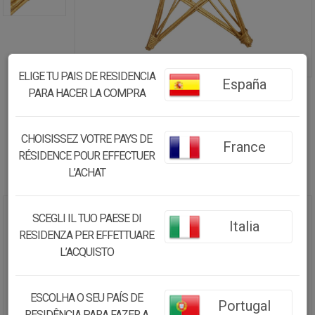
ELIGE TU PAIS DE RESIDENCIA
España
PARA HACER LA COMPRA
CHOISISSEZ VOTRE PAYS DE
France
RÉSIDENCE POUR EFFECTUER
L’ACHAT
SCEGLI IL TUO PAESE DI
ESTRELLA DECORACIÓN DE
Italia
RESIDENZA PER EFFETTUARE
MIMBRE DORADA 85X85X5
L’ACQUISTO
24.81€
23.57
€
ESCOLHA O SEU PAÍS DE
Portugal
RESIDÊNCIA PARA FAZER A