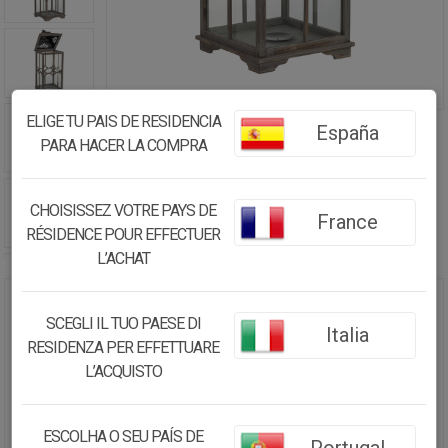
ELIGE TU PAIS DE RESIDENCIA
España
PARA HACER LA COMPRA
CHOISISSEZ VOTRE PAYS DE
France
RÉSIDENCE POUR EFFECTUER
L’ACHAT
FAROL DE MADERA 32X32X82H
SCEGLI IL TUO PAESE DI
Italia
CM
RESIDENZA PER EFFETTUARE
L’ACQUISTO
88.21€
74.98
€
ESCOLHA O SEU PAÍS DE