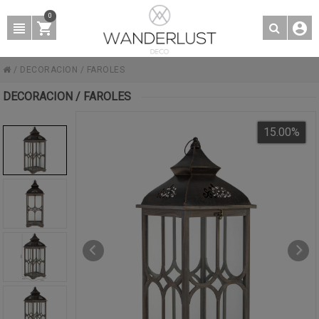
0
/
DECORACION
/
FAROLES
DECORACION / FAROLES
15.00
%