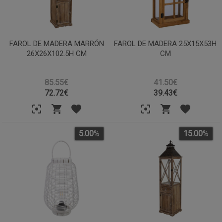
FAROL DE MADERA MARRÓN
FAROL DE MADERA 25X15X53H
26X26X102.5H CM
CM
85.55€
41.50€
72.72
€
39.43
€
5.00
%
15.00
%