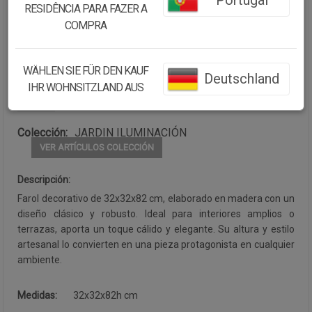
Portugal
RESIDÊNCIA PARA FAZER A
Cantidad:
COMPRA
Disponibilidad:
Disponible
WÄHLEN SIE FÜR DEN KAUF
Deutschland
IHR WOHNSITZLAND AUS
CONTINUAR COMPRANDO
Colección:
JARDIN ILUMINACIÓN
VER ARTÍCULOS COLECCIÓN
Descripción:
Farol decorativo de 32x32x82 cm, elaborado en madera con un
diseño clásico y robusto. Ideal para interiores amplios o
terrazas, aporta un toque cálido y elegante. Su altura y estilo
artesanal lo convierten en una pieza protagonista en cualquier
ambiente.
Medidas:
32x32x82h cm