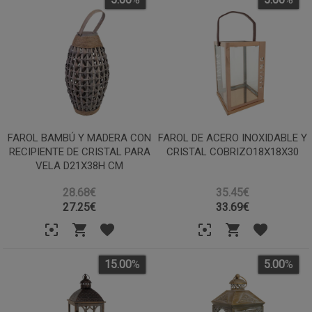
FAROL BAMBÚ Y MADERA CON
FAROL DE ACERO INOXIDABLE Y
RECIPIENTE DE CRISTAL PARA
CRISTAL COBRIZO18X18X30
VELA D21X38H CM
28.68€
35.45€
27.25
€
33.69
€
15.00
%
5.00
%