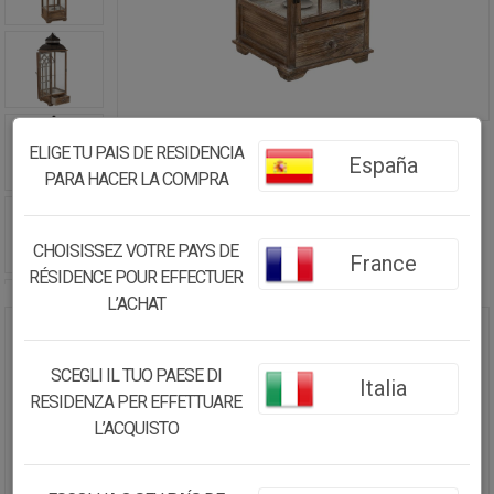
ELIGE TU PAIS DE RESIDENCIA
España
PARA HACER LA COMPRA
CHOISISSEZ VOTRE PAYS DE
France
RÉSIDENCE POUR EFFECTUER
L’ACHAT
FAROL DE MADERA MARRÓN
31.5X31.5X101H CM
SCEGLI IL TUO PAESE DI
Italia
RESIDENZA PER EFFETTUARE
97.53€
L’ACQUISTO
82.90
€