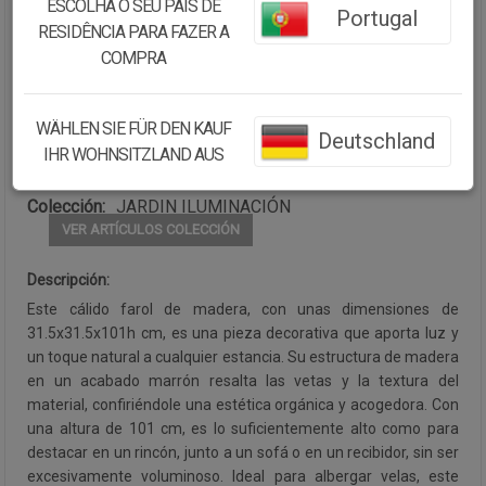
ESCOLHA O SEU PAÍS DE
Portugal
Cantidad:
RESIDÊNCIA PARA FAZER A
COMPRA
Disponibilidad:
Disponible
WÄHLEN SIE FÜR DEN KAUF
Deutschland
CONTINUAR COMPRANDO
IHR WOHNSITZLAND AUS
Colección:
JARDIN ILUMINACIÓN
VER ARTÍCULOS COLECCIÓN
Descripción:
Este cálido farol de madera, con unas dimensiones de
31.5x31.5x101h cm, es una pieza decorativa que aporta luz y
un toque natural a cualquier estancia. Su estructura de madera
en un acabado marrón resalta las vetas y la textura del
material, confiriéndole una estética orgánica y acogedora. Con
una altura de 101 cm, es lo suficientemente alto como para
destacar en un rincón, junto a un sofá o en un recibidor, sin ser
excesivamente voluminoso. Ideal para albergar velas, este