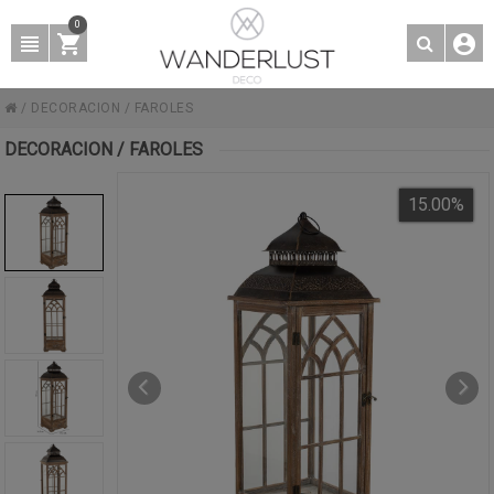
0
/
DECORACION
/
FAROLES
DECORACION / FAROLES
15.00
%