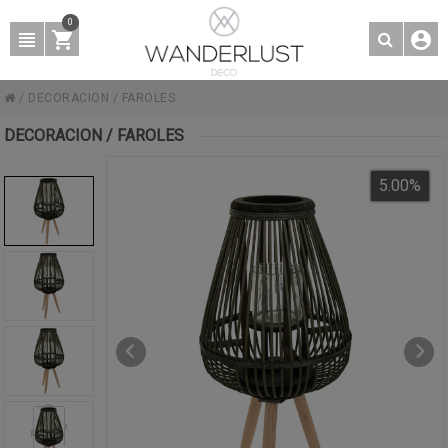
0
/
DECORACION
/
FAROLES
DECORACION / FAROLES
5.00
%