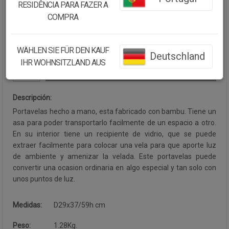
RESIDÊNCIA PARA FAZER A
Cantidad:
COMPRA
Disponibilidad:
Disponible
WÄHLEN SIE FÜR DEN KAUF
Deutschland
IHR WOHNSITZLAND AUS
CONTINUAR COMPRANDO
Descripción:
Portavelas hecho a mano, esta fabricado con bambu. Tiene un
asa para poder transportarlo facilmente de un espacio a otro.
En su interior tiene un recipiente de vidrio, que se puede
extraer facilmente para colocar una vela para que aporte luz
de ambiente y amenizar la velada. Este portavelas puede
convertir una ocasion ordinaria en algo especial y tan solo con
unos puntos de luz.
Medidas:
D29x37/59h cm
Peso:
1.28Kg.