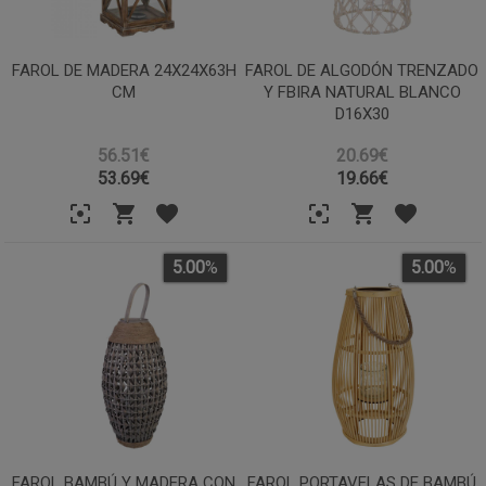
FAROL DE MADERA 24X24X63H
FAROL DE ALGODÓN TRENZADO
CM
Y FBIRA NATURAL BLANCO
D16X30
56.51€
20.69€
53.69
€
19.66
€
5.00
%
5.00
%
FAROL BAMBÚ Y MADERA CON
FAROL PORTAVELAS DE BAMBÚ