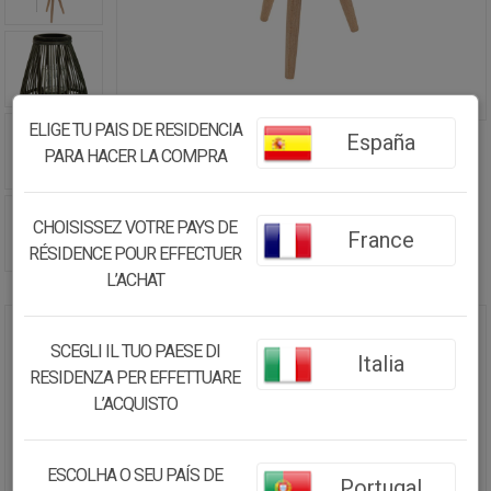
ELIGE TU PAIS DE RESIDENCIA
España
PARA HACER LA COMPRA
CHOISISSEZ VOTRE PAYS DE
France
RÉSIDENCE POUR EFFECTUER
L’ACHAT
FAROL PORTAVELAS DE BAMBÚ
SCEGLI IL TUO PAESE DI
Italia
VERDE D29X37/59
RESIDENZA PER EFFETTUARE
L’ACQUISTO
30.13€
28.63
€
ESCOLHA O SEU PAÍS DE
Portugal