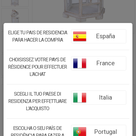
ELIGE TU PAIS DE RESIDENCIA
España
PARA HACER LA COMPRA
CHOISISSEZ VOTRE PAYS DE
France
RÉSIDENCE POUR EFFECTUER
L’ACHAT
SCEGLI IL TUO PAESE DI
FAROL PORTAVELAS DE MADERA
Italia
RESIDENZA PER EFFETTUARE
22X22X51H CM
L’ACQUISTO
45.62€
43.34
€
ESCOLHA O SEU PAÍS DE
Portugal
RESIDÊNCIA PARA FAZER A