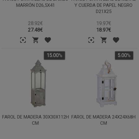
MARRÓN D26,5X41
Y CUERDA DE PAPEL NEGRO
D21X25
28.92€
19.97€
27.48
€
18.97
€
15.00
%
5.00
%
FAROL DE MADERA 30X30X112H
FAROL DE MADERA 24X24X68H
CM
CM