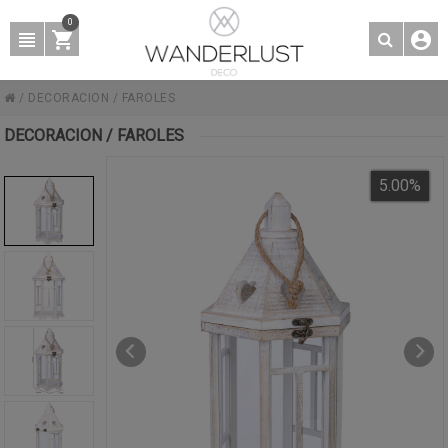
0
/
DECORACION
/
FAROLES
DECORACION / FAROLES
5.00
%