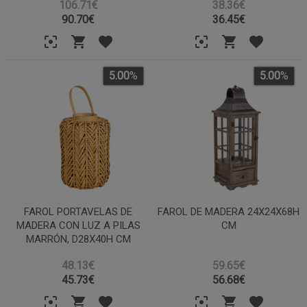
106.71€
38.36€
90.70
€
36.45
€
5.00
%
5.00
%
FAROL PORTAVELAS DE
FAROL DE MADERA 24X24X68H
MADERA CON LUZ A PILAS
CM
MARRÓN, D28X40H CM
48.13€
59.65€
45.73
€
56.68
€