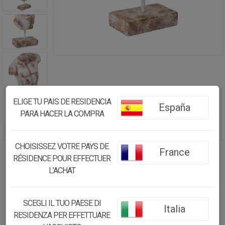
ELIGE TU PAIS DE RESIDENCIA
España
PARA HACER LA COMPRA
CHOISISSEZ VOTRE PAYS DE
France
RÉSIDENCE POUR EFFECTUER
FIGURA BUSTO COLOR PIEDRA,
40X17X68H CM
L’ACHAT
85.87€
SCEGLI IL TUO PAESE DI
Italia
72.99
€
RESIDENZA PER EFFETTUARE