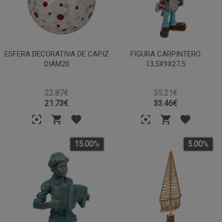
ESFERA DECORATIVA DE CAPIZ
FIGURA CARPINTERO
DIAM20
13,5X9X27,5
22.87€
35.21€
21.73
€
33.46
€
15.00
%
5.00
%