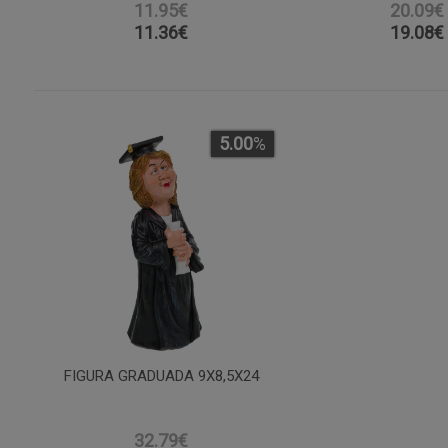
11.95€
20.09€
11.36
€
19.08
€
5.00
%
FIGURA GRADUADA 9X8,5X24
32.79€