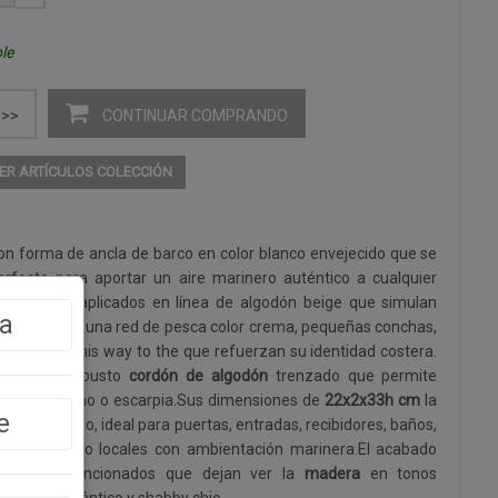
le
CONTINUAR COMPRANDO
>>
ER ARTÍCULOS COLECCIÓN
con forma de ancla de barco en color blanco envejecido que se
erfecto para aportar un aire marinero auténtico a cualquier
n detalles aplicados en línea de algodón beige que simulan
a
s, incorpora una red de pesca color crema, pequeñas conchas,
rero Beach this way to the que refuerzan su identidad costera.
one de un robusto
cordón de algodón
trenzado que permite
ualquier gancho o escarpia.Sus dimensiones de
22x2x33h cm
la
e
amaño medio, ideal para puertas, entradas, recibidores, baños,
sas de playa o locales con ambientación marinera.El acabado
sgastes intencionados que dejan ver la
madera
en tonos