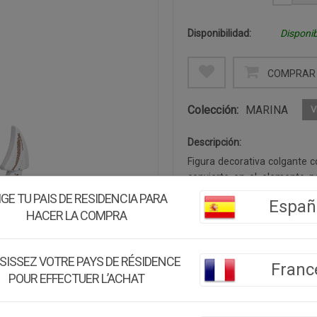
Disponibilidad:
Disponib
COMPRAR 
Colección:
MARINA
V
Descripción:
Figura decorativa colgante 
convierte en el elemento p
pared. Fabricada en
MDF
co
IGE TU PAIS DE RESIDENCIA PARA
Españ
cuerdas trenzadas auténtica
HACER LA COMPRA
una estrella de mar y un let
En la parte superior disp
colgarla con facilidad de c
SISSEZ VOTRE PAYS DE RÉSIDENCE
Franc
convierten en una pieza de t
POUR EFFECTUER L’ACHAT
habitaciones infantiles, ca
blanco envejecido con de