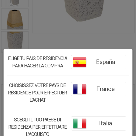
ELIGE TU PAIS DE RESIDENCIA
España
PARA HACER LA COMPRA
CHOISISSEZ VOTRE PAYS DE
France
RÉSIDENCE POUR EFFECTUER
JARRÓN DE CERÁMICA DORADO
L’ACHAT
11,5X11,5X31
22.39€
SCEGLI IL TUO PAESE DI
Italia
21.27
€
RESIDENZA PER EFFETTUARE
L’ACQUISTO