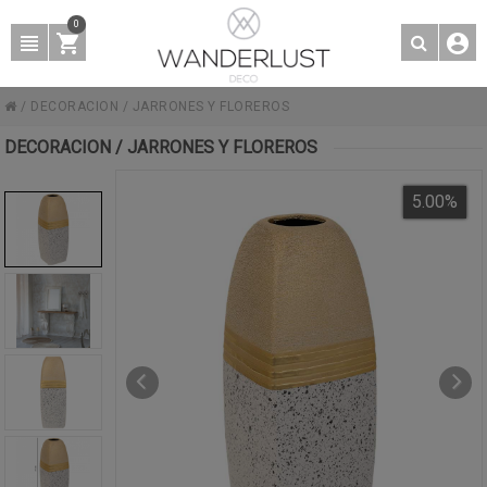
0
/
DECORACION
/
JARRONES Y FLOREROS
DECORACION / JARRONES Y FLOREROS
5.00
%