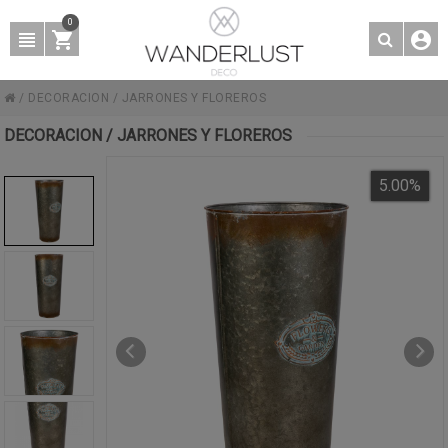
0
/
DECORACION
/
JARRONES Y FLOREROS
DECORACION / JARRONES Y FLOREROS
5.00
%