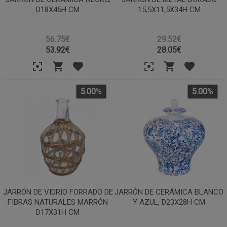
D18X45H CM
15,5X11,5X34H CM
56.75€
29.52€
53.92
€
28.05
€
5.00
%
5.00
%
JARRÓN DE VIDRIO FORRADO DE
JARRÓN DE CERÁMICA BLANCO
FIBRAS NATURALES MARRÓN
Y AZUL, D23X28H CM
D17X31H CM