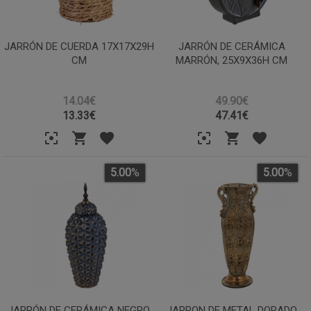
JARRÓN DE CUERDA 17X17X29H
JARRÓN DE CERÁMICA
CM
MARRÓN, 25X9X36H CM
14.04€
49.90€
13.33
€
47.41
€
5.00
%
5.00
%
JARRÓN DE CERÁMICA NEGRO,
JARRON DE METAL DORADO