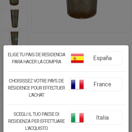
ELIGE TU PAIS DE RESIDENCIA
España
PARA HACER LA COMPRA
CHOISISSEZ VOTRE PAYS DE
France
RÉSIDENCE POUR EFFECTUER
JARRÓN DE METAL GRIS
L’ACHAT
D23.5X50 B:18CM
28.68€
SCEGLI IL TUO PAESE DI
Italia
RESIDENZA PER EFFETTUARE
27.25
€
L’ACQUISTO