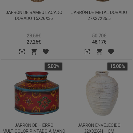
JARRÓN DE BAMBÚ LACADO
JARRÓN DE METAL DORADO
DORADO 15X26X36
27X27X36.5
28.68€
50.70€
27.25
€
48.17
€
5.00
%
15.00
%
JARRÓN DE HIERRO
JARRÓN ENVEJECIDO
MULTICOLOR PINTADO A MANO
32X32X41H CM