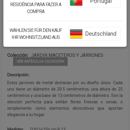
Portugal
RESIDÊNCIA PARA FAZER A
Cantidad:
COMPRA
Disponibilidad:
Disponible
WÄHLEN SIE FÜR DEN KAUF
Deutschland
IHR WOHNSITZLAND AUS
CONTINUAR COMPRANDO
Colección:
JARDIN MACETEROS Y JARRONES
VER ARTÍCULOS COLECCIÓN
Descripción:
Estos jarrones de metal destacan por su diseño único. Cada
uno tiene un diámetro de 20.5 centímetros, una altura de 25
centímetros y una base de 13 centímetros de diámetro. Son la
elección perfecta para exhibir flores frescas o secas, o
simplemente como elementos decorativos que aportan
elegancia a tu hogar.
Medidas:
D20.5x25h cm B:13