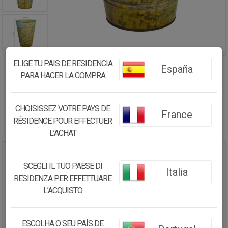
ELIGE TU PAIS DE RESIDENCIA
España
PARA HACER LA COMPRA
CHOISISSEZ VOTRE PAYS DE
France
RÉSIDENCE POUR EFFECTUER
L’ACHAT
JARRÓN DE METAL VERDE
SCEGLI IL TUO PAESE DI
Italia
D20.5X25 B:13
RESIDENZA PER EFFETTUARE
L’ACQUISTO
13.79€
13.10
€
ESCOLHA O SEU PAÍS DE