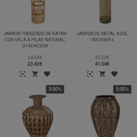
JARRON TRENZADO DE RATAN
JARRÓN DE METAL AZUL
CON VELA A PILAS NATURAL,
18X18X69.5
D14X44,5CM
24.66€
43.20€
23.43
€
41.04
€
5.00
%
5.00
%